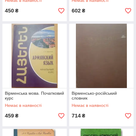
Немає в наявності
Немає в наявності
450
602
₴
₴
Вірменська мова. Початковий
Вірменсько-російський
курс
словник
Немає в наявності
Немає в наявності
459
714
₴
₴