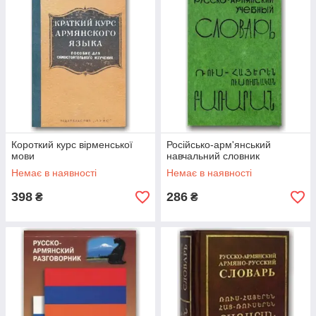
Короткий курс вірменської
Російсько-арм'янський
мови
навчальний словник
Немає в наявності
Немає в наявності
398
286
₴
₴