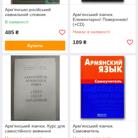
Арм'янсько-російський
навчальний словник
Арм'янський язичок.
Елементарно! Поверхнево!
В наявності
(+CD)
485
Немає в наявності
₴
189
₴
Купити
Арм'янський язичок. Курс для
Арм'янський язичок.
самостійного вивчення
Самовчитель