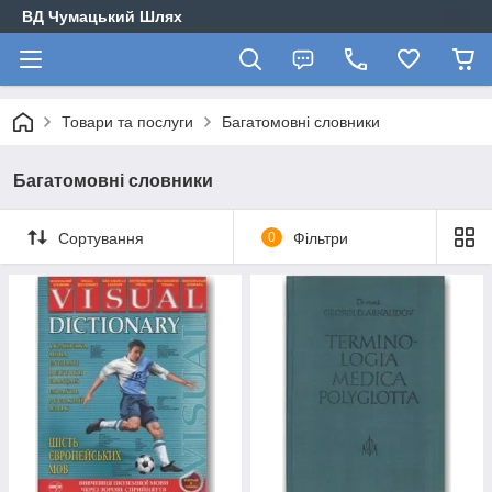
ВД Чумацький Шлях
Товари та послуги
Багатомовні словники
Багатомовні словники
Сортування
0
Фільтри