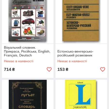
Візуальний словник.
Прикраса, Російська, English,
Естонсько-венгерсько-
Français, Deutsch
російський розмовник
Немає в наявності
Немає в наявності
714
153
₴
₴