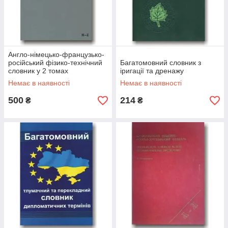
Англо-німецько-французько-
російський фізико-технічний
Багатомовний словник з
словник у 2 томах
іригації та дренажу
Немає в наявності
Немає в наявності
500
214
₴
₴