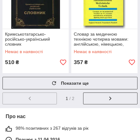
Кримськотатарсько-
Словар за медичною
російсько-український
технікою чотирма мовами:
словник
англійською, німецькою,
французькою, російською
Немає в наявності
Немає в наявності
510
357
₴
₴
Показати ще
1
/ 2
Про нас
98% позитивних з 267 відгуків за рік
Працює з 11.04.2016