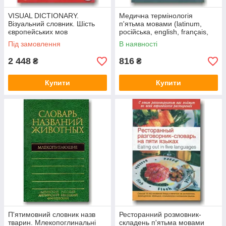
VISUAL DICTIONARY.
Медична термінологія
Візуальний словник. Шість
п'ятьма мовами (latinum,
європейських мов
російська, english, français,
deutsch)
Під замовлення
В наявності
2 448
816
₴
₴
Купити
Купити
П'ятимовний словник назв
Ресторанний розмовник-
тварин. Млекопоглинальні
складень п'ятьма мовами