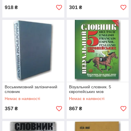
918
301
₴
₴
Восьмимовний залізничний
Візуальний словник. 5
словник
європейських мов
Немає в наявності
Немає в наявності
357
867
₴
₴