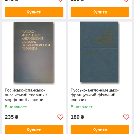
Купити
Купити
Російсько-іспансько-
Руссько-англо-німецько-
англійський словник з
французький фізичний
морфології людини
словник
В наявності
В наявності
235
189
₴
₴
Купити
Купити