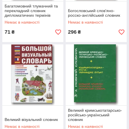
Багатомовний тлумачний та
перекладний словник
Богословський слов'яно-
дипломатичних термінів
росско-англійський словник
Немає в наявності
Немає в наявності
71
296
₴
₴
Великий кримськотатарсько-
російсько-український
Великий візуальний словник
словник
Немає в наявності
Немає в наявності