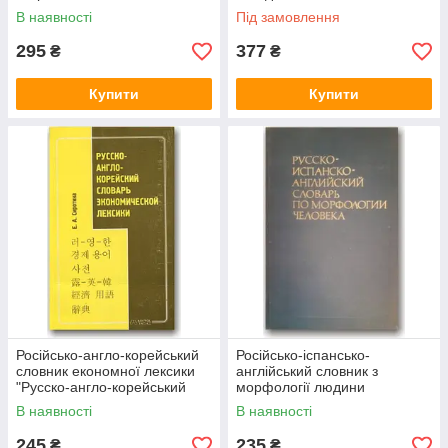
В наявності
Під замовлення
295
377
₴
₴
Купити
Купити
Російсько-англо-корейський
Російсько-іспансько-
словник економної лексики
англійський словник з
"Русско-англо-корейський
морфології людини
словник економії
В наявності
В наявності
245
235
₴
₴