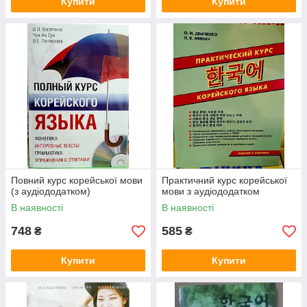
Купити
Купити
Повний курс корейської мови
Практичний курс корейської
(з аудіододатком)
мови з аудіододатком
В наявності
В наявності
748
585
₴
₴
Купити
Купити