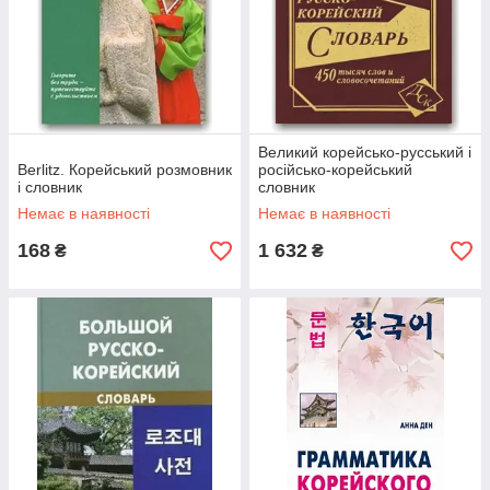
Великий корейсько-русський і
Berlitz. Корейський розмовник
російсько-корейський
і словник
словник
Немає в наявності
Немає в наявності
168
1 632
₴
₴