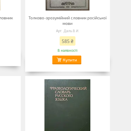
ловник
Толково-зрозумійний словник російської
мови
Даль.В.И.
585 ₴
В наявності
Купити