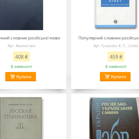
чний словник російської мови
Популярний словник російськ
Аванесова
Гуськова А. П., Сотин
408 ₴
459 ₴
В наявності
В наявності
Купити
Купити