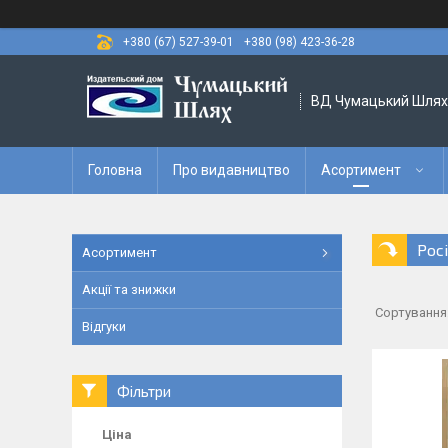
+380 (67) 527-39-01
+380 (98) 423-36-28
ВД Чумацький Шлях
Головна
Про видавництво
Асортимент
Рос
Асортимент
Акції та знижки
Відгуки
Фільтри
Ціна