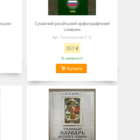
їнсько-
Сучасний російський орфографічний
словник
Палатовская Е. В.
357 ₴
В наявності
Купити