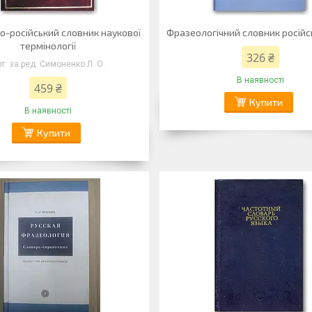
о-російський словник наукової
Фразеологічний словник російс
термінології
326 ₴
за ред. Симоненко Л. О.
В наявності
459 ₴
Купити
В наявності
Купити