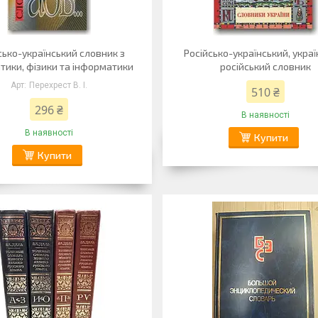
сько-український словник з
Російсько-український, укра
тики, фізики та інформатики
російський словник
Перехрест В. І.
510 ₴
296 ₴
В наявності
В наявності
Купити
Купити