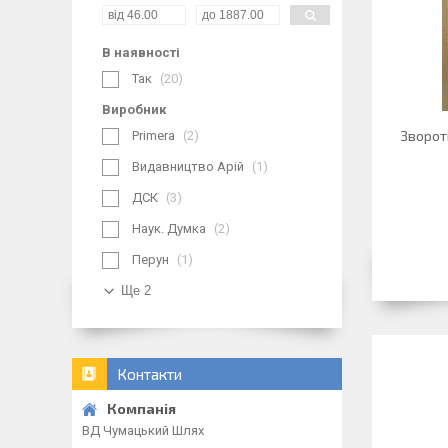
В наявності
Так
20
Виробник
Зворот
Primera
2
Видавництво Арій
1
ДСК
3
Наук. Думка
2
Перун
1
Ще 2
Контакти
ВД Чумацький Шлях