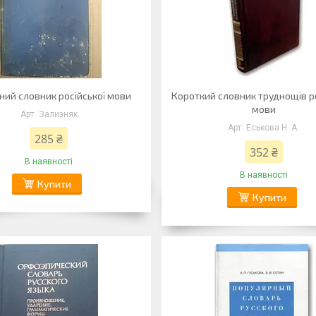
ний словник російської мови
Короткий словник труднощів р
мови
Зализняк
Еськова Н. А.
285 ₴
352 ₴
В наявності
В наявності
Купити
Купити