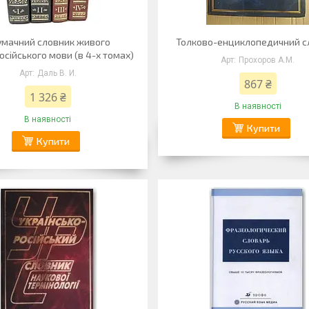
умачний словник живого
Толково-енциклопедичний с
сійського мови (в 4-х томах)
Прохоров А.М.
Даль В. И.
867 ₴
1 326 ₴
В наявності
В наявності
Купити
Купити