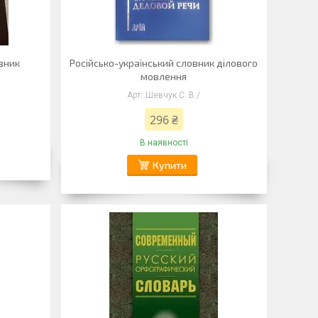
вник
Російсько-український словник ділового
мовлення
Шевчук С. В./
296 ₴
В наявності
Купити