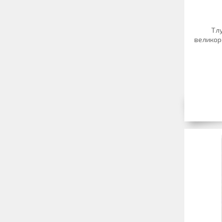
Тл
великоро