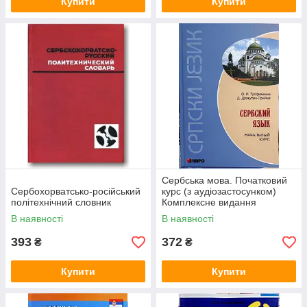
Купити
Купити
Сербська мова. Початковий
Сербохорватсько-російський
курс (з аудіозастосунком)
політехнічний словник
Комплексне видання
В наявності
В наявності
393
372
₴
₴
Купити
Купити