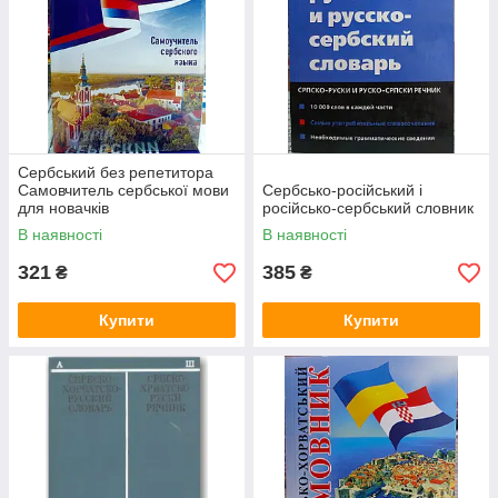
Сербський без репетитора
Самовчитель сербської мови
Сербсько-російський і
для новачків
російсько-сербський словник
В наявності
В наявності
321
385
₴
₴
Купити
Купити