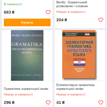
Berlitz. Хорватський
В наявності
розмовник і словник
683
Немає в наявності
₴
204
₴
Купити
Елементарна граматика
Граматика хорватської мови
хорватської мови
Немає в наявності
Немає в наявності
296
41
₴
₴