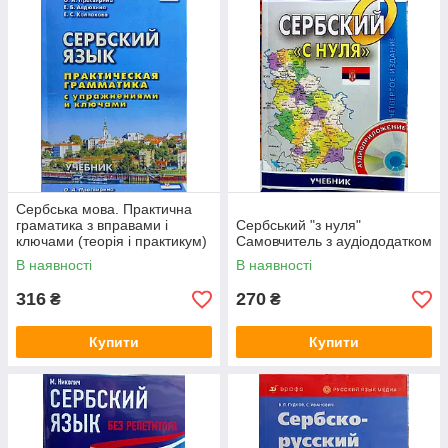
Сербська мова. Практична
граматика з вправами і
Сербський "з нуля"
ключами (теорія і практикум)
Самовчитель з аудіододатком
В наявності
В наявності
316
270
₴
₴
Купити
Купити