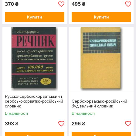
370
495
₴
₴
Купити
Купити
Русско-сербскохорватський і
сербськохорватко-російський
Сербохорвасько-російський
словник
будівельний словник
В наявності
В наявності
393
296
₴
₴