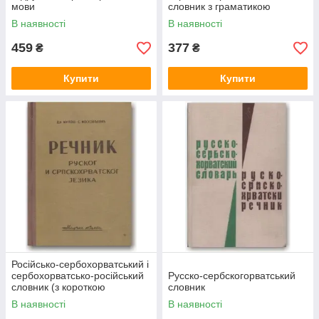
мови
словник з граматикою
В наявності
В наявності
459
377
₴
₴
Купити
Купити
Російсько-сербохорватський і
сербохорватсько-російський
Русско-сербскогорватський
словник (з короткою
словник
граматикою російської мови)
В наявності
В наявності