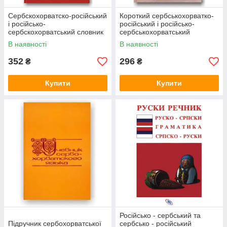
Cербскохорватско-російський
Короткий сербськохорватко-
і російсько-
російський і російсько-
сербскохорватський словник
сербськохорватський
з електрощільника й
політехнічний словник
В наявності
В наявності
електроніки
352
296
₴
₴
Купити
Купити
Російсько - сербський та
Підручник сербохорватської
сербсько - російський