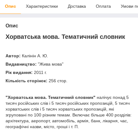
Опис
Характеристики
Доставка
Оплата
Умови п
Опис
Хорватська мова. Тематичний словник
Автор:
Калінін А. Ю.
Видавництво:
"Жива мова"
Рік видання:
2011 г.
Кількість сторінок:
256 стор.
"Хорватська мова. Тематичний словник"
налічує понад 5
тисяч російських слів і 5 тисяч російських пропозицій, 5 тисяч
хорватських слів і 5 тисяч хорватських пропозицій, які
згруповані по 100 різним темам. Включає більше 400 розділів:
архітектура, аеропорт, автомобіль, армія, банк, лікарня, час,
географічні назви, місто, гроші і т. П.