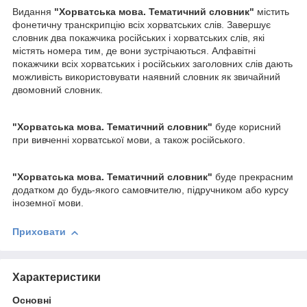
Видання
"Хорватська мова. Тематичний словник"
містить
фонетичну транскрипцію всіх хорватських слів. Завершує
словник два покажчика російських і хорватських слів, які
містять номера тим, де вони зустрічаються. Алфавітні
покажчики всіх хорватських і російських заголовних слів дають
можливість використовувати наявний словник як звичайний
двомовний словник.
"Хорватська мова. Тематичний словник"
буде корисний
при вивченні хорватської мови, а також російського.
"Хорватська мова. Тематичний словник"
буде прекрасним
додатком до будь-якого самовчителю, підручником або курсу
іноземної мови.
Приховати
Характеристики
Основні