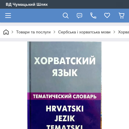
ВД Чумацький Шлях
Товари та послуги
Сербська і хорватська мови
Хорва