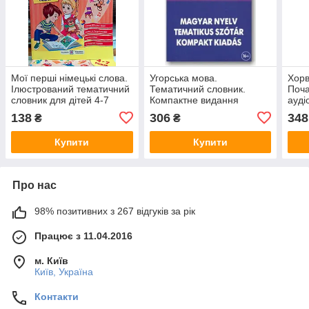
Мої перші німецькі слова.
Угорська мова.
Хорв
Ілюстрований тематичний
Тематичний словник.
Поча
словник для дітей 4-7
Компактне видання
ауді
років
138
306
348
₴
₴
Купити
Купити
Про нас
98% позитивних з 267 відгуків за рік
Працює з 11.04.2016
м. Київ
Київ, Україна
Контакти