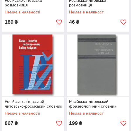
Російсько-літовська
Російсько-літовська
розмовниця
розмовниця
Немає в наявності
Немає в наявності
189
46
₴
₴
Російсько-літовський
Російсько-літовський
литовсько-російський словник
фразеологічний словник
Немає в наявності
Немає в наявності
867
199
₴
₴