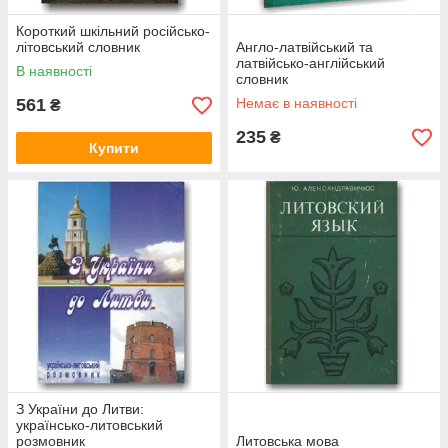
Короткий шкільний російсько-
літовський словник
Англо-латвійський та
латвійсько-англійський
В наявності
словник
561
Немає в наявності
₴
235
₴
Купити
З України до Литви:
українсько-литовський
розмовник
Литовська мова