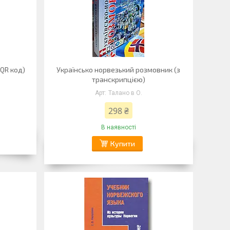
 QR код)
Українсько норвезький розмовник (з
транскрипцією)
Талано в О.
298 ₴
В наявності
Купити