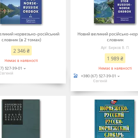
еликий норвезько-російський
Новий великий російсько-нор
словник (в 2 томах)
словник
Берков В. П.
2 346 ₴
1 989 ₴
Немає в наявності
7) 527-39-01
Немає в наявності
Євгеній
+380 (67) 527-39-01
Євгеній