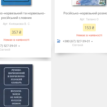
ко-норвезький та норвезько-
Російсько-норвізький розм
російський словник
Талано О
Князькова В. С.
153 ₴
357 ₴
Немає в наявності
Немає в наявності
+380 (67) 527-39-01
Євгеній
7) 527-39-01
Євгеній