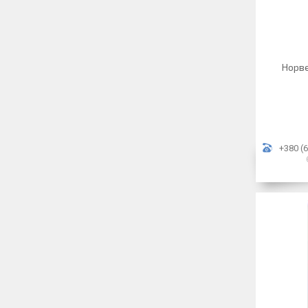
Норве
+380 (6