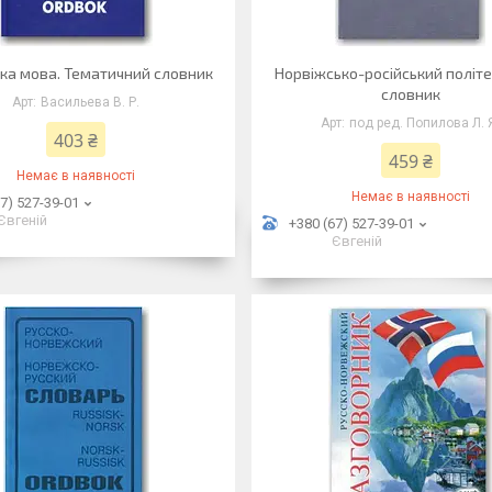
ка мова. Тематичний словник
Норвіжсько-російський політ
словник
Васильева В. Р.
под ред. Попилова Л. 
403 ₴
459 ₴
Немає в наявності
Немає в наявності
7) 527-39-01
Євгеній
+380 (67) 527-39-01
Євгеній