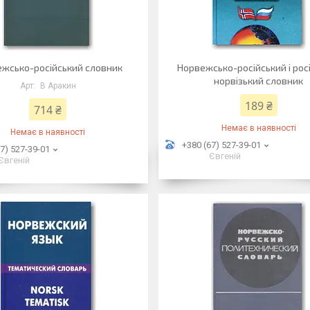
жсько-російський словник
Норвежсько-російський і рос
норвізький словник
В Аракин
189 ₴
714 ₴
Немає в наявності
Немає в наявності
+380 (67) 527-39-01
7) 527-39-01
Євгеній
Євгеній