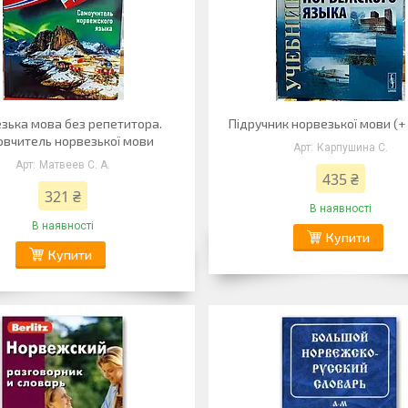
зька мова без репетитора.
Підручник норвезької мови (+
вчитель норвезької мови
Карпушина С.
Матвеев С. А.
435 ₴
321 ₴
В наявності
В наявності
Купити
Купити