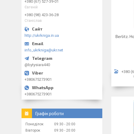
+380 (67) 527-39-01
Євгеній
+380 (98) 423-36-28
Станіслав
http://ukrkniga.in.ua
Berlitz. 
info_ukrkniga@ukr.net
@bytysiara440
+380 (6
+380675273901
+380675273901
Графік роботи
Понеділок
09:30
20:00
Вівторок
09:30
20:00