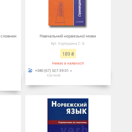
 словник
Навчальний норвезької мови
Карпушина С. В.
189 ₴
Немає в наявності
+380 (67) 527-39-01
Євгеній