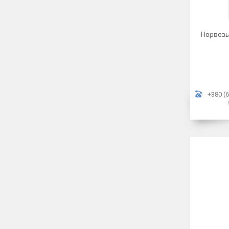
Норвезь
+380 (6