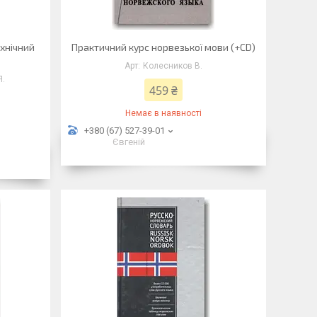
ехнічний
Практичний курс норвезької мови (+CD)
Колесников В.
Я.
459 ₴
Немає в наявності
+380 (67) 527-39-01
Євгеній