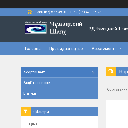
+380 (67) 527-39-01
+380 (98) 423-36-28
ВД Чумацький Шлях
Головна
Про видавництво
Асортимент
Нор
Асортимент
Акції та знижки
Відгуки
Фільтри
Ціна