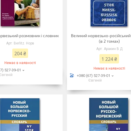
Норвезький розмовник і словник
Великий норвезько-російський
(в 2 томах)
Berlitz. Норв
Аракин В Д
204 ₴
1 224 ₴
Немає в наявності
Немає в наявності
7) 527-39-01
Євгеній
+380 (67) 527-39-01
Євгеній