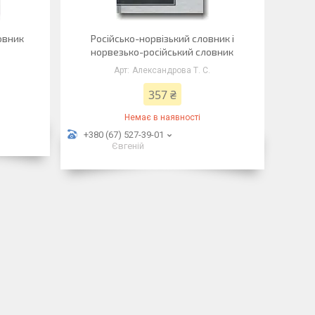
овник
Російсько-норвізький словник і
норвезько-російський словник
Александрова Т. С.
357 ₴
Немає в наявності
+380 (67) 527-39-01
Євгеній