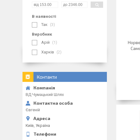
В наявності
Так
3
Виробник
Норве
Арій
1
Само
Харків
2
Контакти
ВД Чумацький Шлях
Євгеній
Київ, Україна