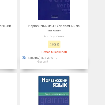
візький
Норвежский язык. Справочник по
глаголам
Воробьёва
490 ₴
Немає в наявності
+380 (67) 527-39-01
Євгеній