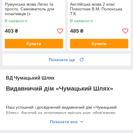
Румунська мова Легко та
Англійська мова 2 клас
просто. Самовчитель для
Плахотник В.М. Полонська
початківців (з
Т.К.
аудіозастосунком)
В наявності
В наявності
403
485
₴
₴
Купити
Купити
Показати ще
ВД Чумацький Шлях
Видавничий дім «Чумацький Шлях»
Наш успішний і досвідчений видавничий дім «Чумацький
Шлях», багатий на асортимент якісних книг, обов'язково
виконає всі Ваші мрії і звичайно ж допоможе знайти саме ту
Показати все
книгу, яка так важлива для Вашого розвитку! Ще з давніх часів
історія свідчить що книги це справжнє джерело корисної