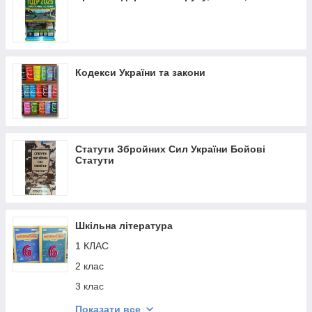
Кодекси України та закони
Статути Збройних Сил України Бойові
Статути
Шкільна література
1 КЛАС
2 клас
3 клас
4 клас
Показати все