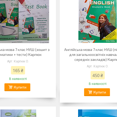
ька мова 7 клас НУШ (зошит з
Англійська мова 7 клас НУШ (п
аматики + тести) Карпюк
для загальноосвітніх навча
середніх закладів) Кар
Карпюк О.
Карпюк О.
165 ₴
450 ₴
В наявності
В наявності
Купити
Купити