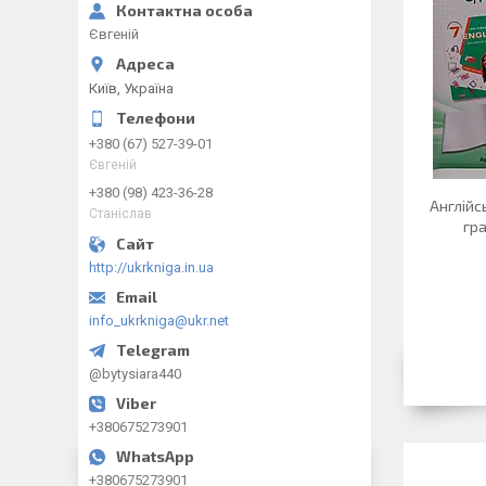
Євгеній
Київ, Україна
+380 (67) 527-39-01
Євгеній
+380 (98) 423-36-28
Англійс
Станіслав
гр
http://ukrkniga.in.ua
info_ukrkniga@ukr.net
@bytysiara440
+380675273901
+380675273901