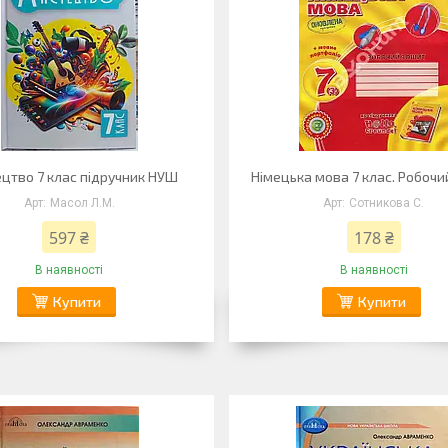
цтво 7 клас підручник НУШ
Німецька мова 7 клас. Робочи
Масол Л.М.
Сотникова С.
597 ₴
178 ₴
В наявності
В наявності
Купити
Купити