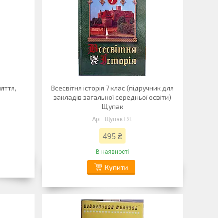
няття,
Всесвітня історія 7 клас (підручник для
закладів загальної середньої освіти)
Щупак
Щупак І.Я.
495 ₴
В наявності
Купити