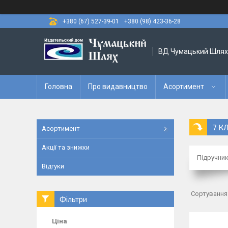
+380 (67) 527-39-01
+380 (98) 423-36-28
ВД Чумацький Шлях
Головна
Про видавництво
Асортимент
7 К
Асортимент
Акції та знижки
Підручник
Відгуки
Фільтри
Ціна