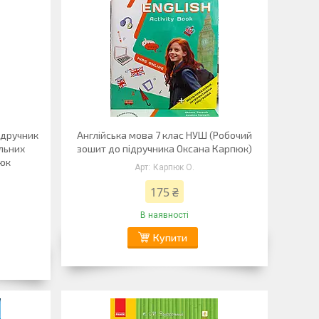
ідручник
Англійська мова 7 клас НУШ (Робочий
льних
зошит до підручника Оксана Карпюк)
пюк
Карпюк О.
175 ₴
В наявності
Купити