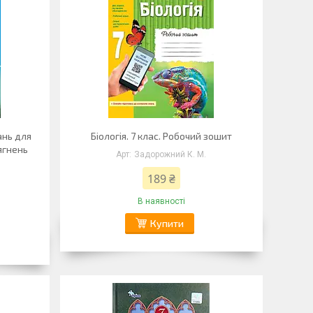
ань для
Біологія. 7 клас. Робочий зошит
ягнень
Задорожний К. М.
189 ₴
В наявності
Купити