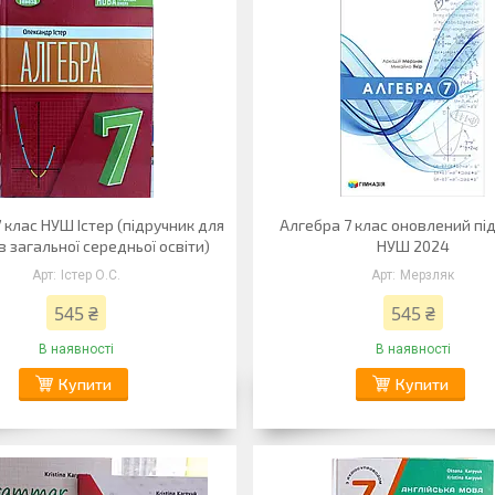
 клас НУШ Істер (підручник для
Алгебра 7 клас оновлений пі
в загальної середньої освіти)
НУШ 2024
Істер О.С.
Мерзляк
545 ₴
545 ₴
В наявності
В наявності
Купити
Купити