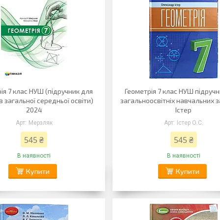
ія 7 клас НУШ (підручник для
Геометрія 7 клас НУШ підручн
в загальної середньої освіти)
загальноосвітніх навчальних з
2024
Істер
Мерзляк
Істер О.С.
545 ₴
545 ₴
В наявності
В наявності
Купити
Купити