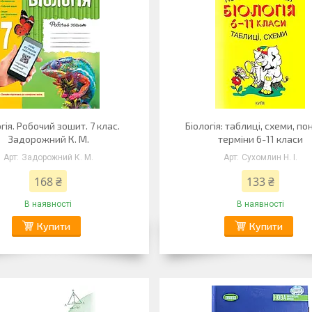
гія. Робочий зошит. 7 клас.
Біологія: таблиці, схеми, по
Задорожний К. М.
терміни 6-11 класи
Задорожний К. М.
Сухомлин Н. І.
168 ₴
133 ₴
В наявності
В наявності
Купити
Купити