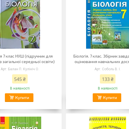
ія 7 клас НУШ (підручник для
Біологія. 7 клас. Збірник завд
в загальної середньої освіти)
оцінювання навчальних дос
Балан П. Кулініч О.
Соболь В. І.
545 ₴
133 ₴
В наявності
В наявності
Купити
Купити