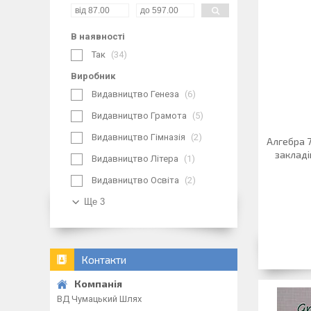
В наявності
Так
34
Виробник
Видавництво Генеза
6
Видавництво Грамота
5
Видавництво Гімназія
2
Алгебра 7
закладі
Видавництво Літера
1
Видавництво Освіта
2
Ще 3
Контакти
ВД Чумацький Шлях