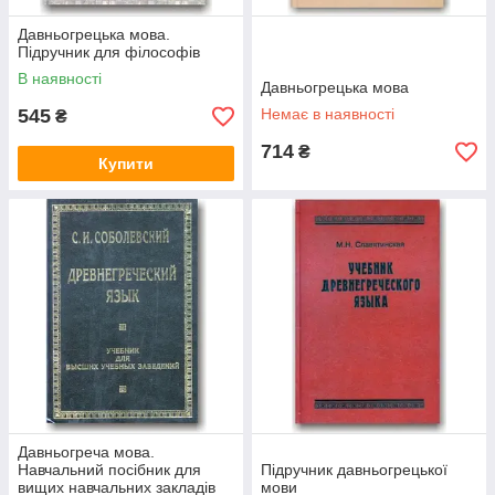
Давньогрецька мова.
Підручник для філософів
В наявності
Давньогрецька мова
545
Немає в наявності
₴
714
₴
Купити
Давньогреча мова.
Навчальний посібник для
Підручник давньогрецької
вищих навчальних закладів
мови