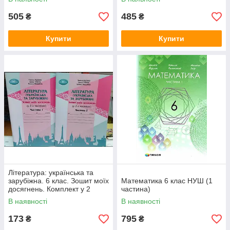
505
485
₴
₴
Купити
Купити
Література: українська та
зарубіжна. 6 клас. Зошит моїх
Математика 6 клас НУШ (1
досягнень. Комплект у 2
частина)
частинках
В наявності
В наявності
173
795
₴
₴