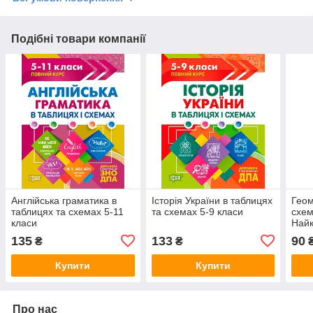
Подібні товари компанії
Англійська граматика в
Історія України в таблицях
Геом
таблицях та схемах 5-11
та схемах 5-9 класи
схем
класи
Найк
135
133
90
₴
₴
Купити
Купити
Про нас