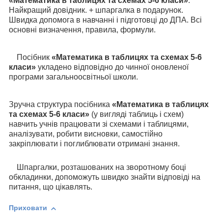
«
Математика в таблицях та схемах 5-
6
класи
»
.
Найкращий довідник. + шпаргалка в подарунок.
Швидка допомога в навчанні і підготовці до ДПА. Всі
основні визначення, правила, формули.
Посібник
«
Математика
в таблицях та схемах 5-6
класи
»
укладено відповідно до чинної оновленої
програми загальноосвітньої школи.
Зручна структура посібника
«
Математика
в таблицях
та схемах 5-6 класи
»
(у вигляді таблиць і схем)
навчить учнів працювати зі схемами і таблицями,
аналізувати, робити висновки, самостійно
закріплювати і поглиблювати отримані знання.
Шпаргалки, розташованих на зворотному боці
обкладинки, допоможуть швидко знайти відповіді на
питання, що цікавлять.
Приховати