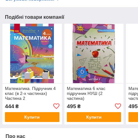
Подібні товари компанії
Математика. Підручник 4
Математика 6 клас
Мате
клас (в 2-х частинах)
підручник НУШ (2
підр
Частина 2
частина)
част
444
495
495
₴
₴
Купити
Купити
Про нас