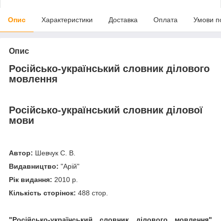
Опис
Характеристики
Доставка
Оплата
Умови п
Опис
Російсько-український словник ділового
мовлення
Російсько-український словник ділової
мови
Автор:
Шевчук С. В.
Видавництво:
"Арій"
Рік видання:
2010 р.
Кількість сторінок:
488 стор.
"Російсько-український словник ділового мовлення"