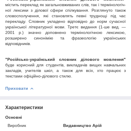
містить переклад як загальновживаних слів, так і термінологіч­
ної лексики з ділової сфери спілкування. Розглянуто також
словосполучення, які становлять певні труднощі під час
перекладу. Словник укладено відповідно до норм сучасної
української літературної мови. Третє видання (1-ше вид. —
2001 р.) значно доповнено термінологічною лексикою,
розширено синонімію та фразеологію українських
відповідників.
"Російсько-український словник ділового мовлення"
буде корисний для студентів, викладачів вищих навчальних
закладів, учителів шкіл, а та­кож для всіх, хто працює з
текстами офіційно-ділового стилю.
Приховати
Характеристики
Основні
Виробник
Видавництво Арій