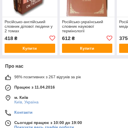
Російсько-англійський
Російсько-український
Росі
словник ділової людини у
словник наукової
меди
2 томах
термінології
418
612
375
₴
₴
Купити
Купити
Про нас
98% позитивних з 267 відгуків за рік
Працює з 11.04.2016
м. Київ
Київ, Україна
Контакти
Сьогодні працює з 10:00 до 19:00
Показати весь графік роботи