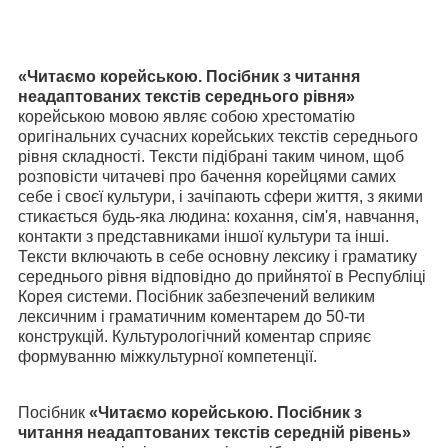
«Читаємо корейською. Посібник з читання
неадаптованих текстів середнього рівня»
корейською мовою являє собою хрестоматію
оригінальних сучасних корейських текстів середнього
рівня складності. Тексти підібрані таким чином, щоб
розповісти читачеві про бачення корейцями самих
себе і своєї культури, і зачіпають сфери життя, з якими
стикається будь-яка людина: кохання, сім'я, навчання,
контакти з представниками іншої культури та інші.
Тексти включають в себе основну лексику і граматику
середнього рівня відповідно до прийнятої в Республіці
Корея системи. Посібник забезпечений великим
лексичним і граматичним коментарем до 50-ти
конструкцій. Культурологічний коментар сприяє
формуванню міжкультурної компетенції.
Посібник
«Читаємо корейською. Посібник з
читання неадаптованих текстів середній рівень»