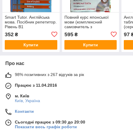
Smart Tutor. Англійська
Повний курс японської
Англ
мова. Посібник репетитор.
мови (комплексний
табл
Рівень B1
самовчитель з
(сер
аудіозастосунком)
352
595
97
₴
₴
Купити
Купити
Про нас
98% позитивних з 267 відгуків за рік
Працює з 11.04.2016
м. Київ
Київ, Україна
Контакти
Сьогодні працює з 09:30 до 20:00
Показати весь графік роботи