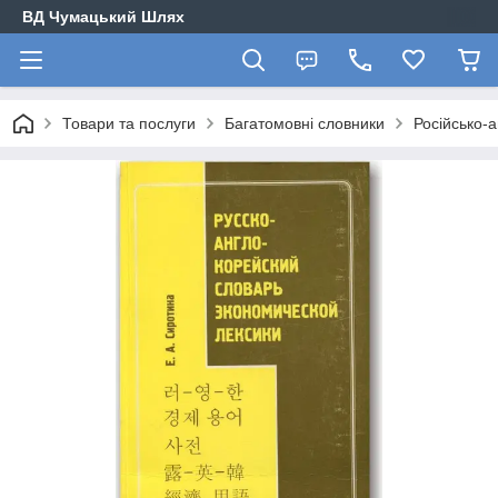
ВД Чумацький Шлях
Товари та послуги
Багатомовні словники
Російсько-