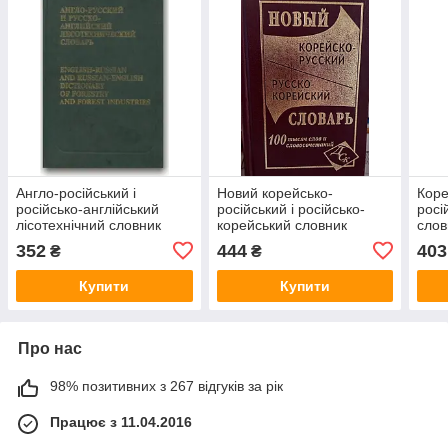
Англо-російський і
Новий корейсько-
Коре
російсько-англійський
російський і російсько-
росі
лісотехнічний словник
корейський словник
слов
352
444
403
₴
₴
Купити
Купити
Про нас
98% позитивних з 267 відгуків за рік
Працює з 11.04.2016