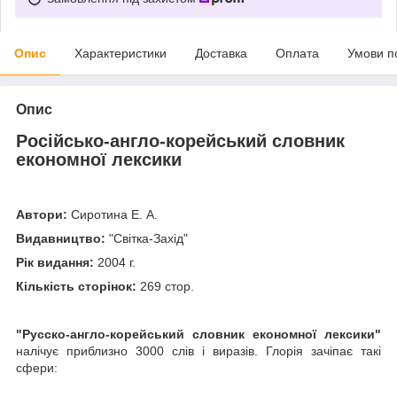
Опис
Характеристики
Доставка
Оплата
Умови п
Опис
Російсько-англо-корейський словник
економної лексики
Автори:
Сиротина Е. А.
Видавництво:
"Світка-Захід"
Рік видання:
2004 г.
Кількість сторінок:
269 стор.
"Русско-англо-корейський словник економної лексики"
налічує приблизно 3000 слів і виразів. Глорія зачіпає такі
сфери: