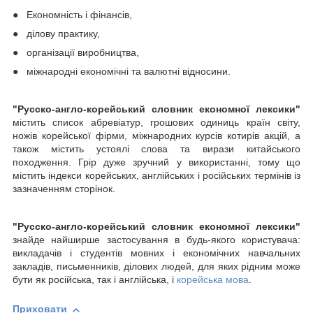
● Економність і фінансів,
● ділову практику,
● організації виробництва,
● міжнародні економічні та валютні відносини.
"Русско-англо-корейський словник економної лексики"
містить список абревіатур, грошових одиниць країн світу,
ножів корейської фірми, міжнародних курсів котирів акцій, а
також містить устоялі слова та вирази китайського
походження. Грір дуже зручний у використанні, тому що
містить індекси корейських, англійських і російських термінів із
зазначенням сторінок.
"Русско-англо-корейський словник економної лексики"
знайде найширше застосування в будь-якого користувача:
викладачів і студентів мовних і економічних навчальних
закладів, письменників, ділових людей, для яких рідним може
бути як російська, так і англійська, і
корейська мова
.
Приховати