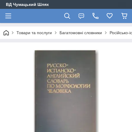
ВД Чумацький Шлях
Товари та послуги
Багатомовні словники
Російсько-