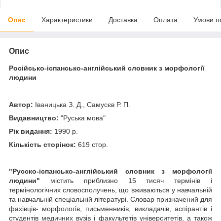
Опис
Характеристики
Доставка
Оплата
Умови п
Опис
Російсько-іспансько-англійський словник з морфології
людини
Автор:
Іваницька З. Д., Самусєв Р. П.
Видавництво:
"Руська мова"
Рік видання:
1990 р.
Кількість сторінок:
619 стор.
"Русско-іспансько-англійський словник з морфології
людини"
містить приблизно 15 тисяч термінів і
термінологічних словосполучень, що вживаються у навчальній
та навчальній спеціальній літературі. Словар призначений для
фахівців- морфологів, письменників, викладачів, аспірантів і
студентів медичних вузів і факультетів університетів, а також