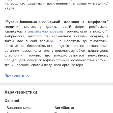
на всіх, хто цікавиться досягненнями в розвитку медичної
науки.
"Русско-іспансько-англійський словник з морфології
людини"
містить у досить повній формі російською,
іспанськом і
англійською мовами
термінологію з гістології,
ембриології, цитології та нормальної анатомії людини, а
також має в собі терміни, що належать до генотетики,
гістохімії та гістоензімології, , що інтенсивно розвивається
останнім часом. Крім того, у невеликому об'ємі додані деякі
фізіологічні терміни, що використовуються влекційному
процесі для опису гістофізіо-логічних особливостей клітин і
тканин органів і систем людського організатора.
Приховати
Характеристики
Основні
Вивчення мови
Англійська