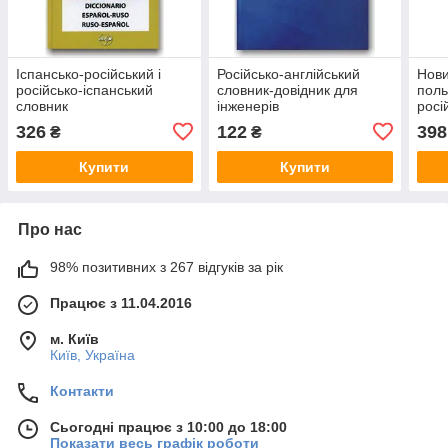
Іспансько-російський і
Російсько-англійський
Нови
російсько-іспанський
словник-довідник для
поль
словник
інженерів
росі
люд
326
122
398
₴
₴
Купити
Купити
Про нас
98% позитивних з 267 відгуків за рік
Працює з 11.04.2016
м. Київ
Київ, Україна
Контакти
Сьогодні працює з 10:00 до 18:00
Показати весь графік роботи