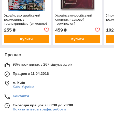
Українсько арабський
Українсько-російський
Япон
розмовник з
словник наукової
розм
транскрипцією (вимовою)
термінології
255
459
102
₴
₴
Купити
Купити
Про нас
98% позитивних з 267 відгуків за рік
Працює з 11.04.2016
м. Київ
Київ, Україна
Контакти
Сьогодні працює з 09:30 до 20:00
Показати весь графік роботи