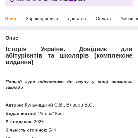
Опис
Характеристики
Доставка
Оплата
Умови п
Опис
Історія України. Довідник для
абітурієнтів та школярів (комплексне
видання)
Повний курс підготовки до всупу у вищі навчальні
заклади
Кульчицький С.В., Власов В.С.
Автори:
Видавництво:
"Літера" Київ
Рік видання:
2026
Кількість сторінок:
544