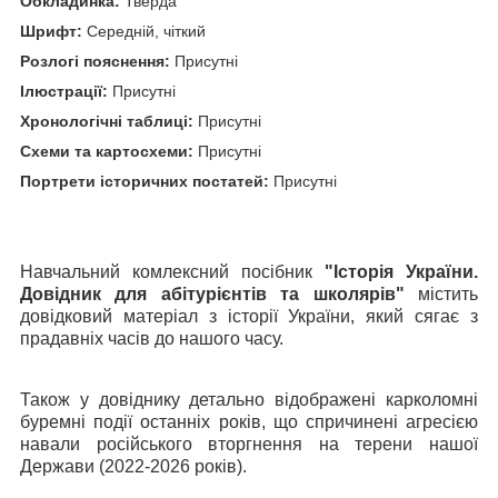
Обкладинка:
Тверда
Шрифт:
Середній, чіткий
Розлогі пояснення:
Присутні
Ілюстрації:
Присутні
Хронологічні таблиці:
Присутні
Схеми та картосхеми:
Присутні
Портрети історичних постатей:
Присутні
Навчальний комлексний посібник
"
Історія України.
Довідник для абітурієнтів та школярів
"
містить
довідковий матеріал з
історі
ї
України
, який сягає з
прадавніх
часів до
нашого часу.
Також у довіднику детально відображені карколомні
буремні події останніх років, що спричинені агресією
навали російського вторгнення на терени нашої
Держави (2022-2026 років).