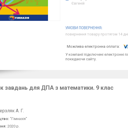
Євгеній
повернення товару протягом 14 дн
У компанії підключені електронні п
покидаючи сайту.
ик завдань для ДПА з математики. 9 клас
ерзляк А.
Г.
цтво:
"Гімназія"
ння:
2020 р.