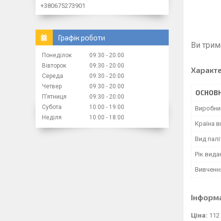
+380675273901
Графік роботи
Ви трим
Понеділок
09:30
20:00
Вівторок
09:30
20:00
Характ
Середа
09:30
20:00
Четвер
09:30
20:00
ОСНОВН
Пʼятниця
09:30
20:00
Субота
10:00
19:00
Виробни
Неділя
10:00
18:00
Країна 
Вид палі
Рік вида
Вивченн
Інформ
Ціна:
112