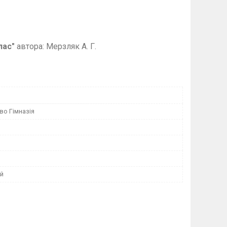
лас"
автора: Мерзляк А.
Г.
во Гімназія
ий