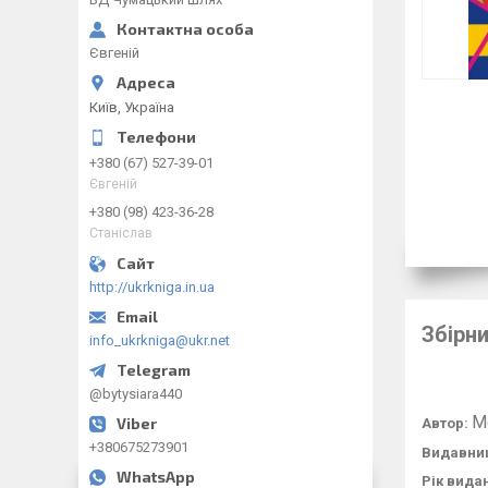
Євгеній
Київ, Україна
+380 (67) 527-39-01
Євгеній
+380 (98) 423-36-28
Станіслав
http://ukrkniga.in.ua
Збірн
info_ukrkniga@ukr.net
@bytysiara440
М
Автор:
+380675273901
Видавни
Рік вида