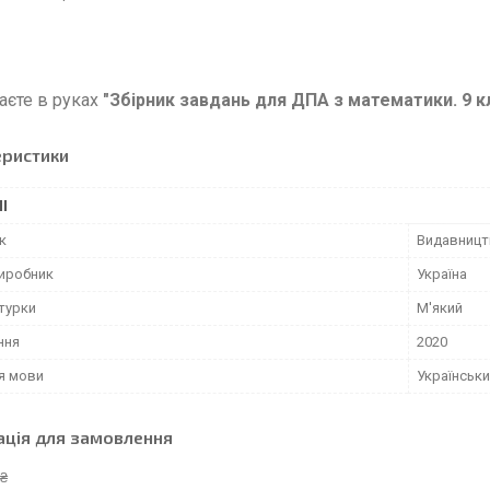
аєте в руках
"Збірник завдань для ДПА з математики. 9 к
еристики
І
к
Видавницт
виробник
Україна
турки
М'який
ння
2020
я мови
Українськ
ація для замовлення
 ₴