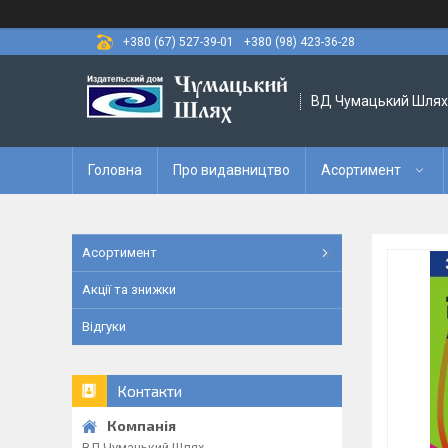
+380 (67) 527-39-01
+380 (98) 423-36-28
ВД Чумацький Шлях
Головна
Про видавництво
Асортимент
Асортимент
Акції та знижки
Відгуки
Контакти
ВД Чумацький Шлях