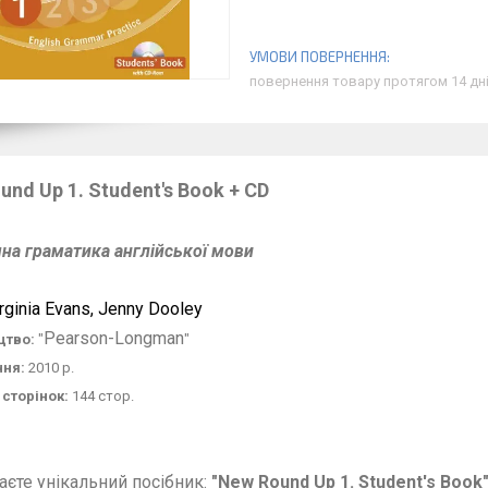
повернення товару протягом 14 дн
und Up 1. Student's Book
+ CD
на граматика англійської мови
rginia Evans, Jenny Dooley
Pearson-Longman
цтво:
"
"
ння:
2010 р.
 сторінок:
144 стор.
аєте унікальний посібник:
"New Round Up 1. Student's Book