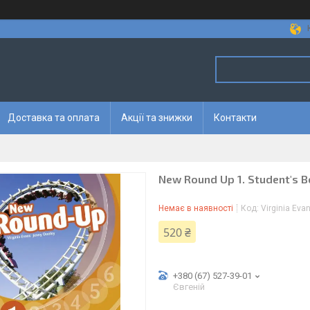
Доставка та оплата
Акції та знижки
Контакти
New Round Up 1. Student's B
Немає в наявності
Код:
Virginia Eva
520 ₴
+380 (67) 527-39-01
Євгеній