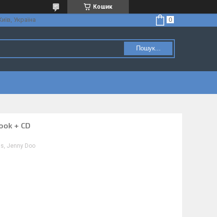
Кошик
Київ, Україна
Пошук...
ook + CD
ns, Jenny Doo