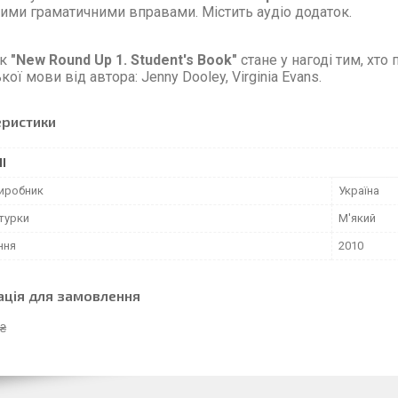
ими граматичними вправами. Містить аудіо додаток.
к
"New Round Up 1. Student's Book
"
стане у нагоді тим, хто
ької мови від автора:
Jenny
Dooley
,
Virginia
Evans
.
еристики
І
виробник
Україна
турки
М'який
ння
2010
ація для замовлення
 ₴