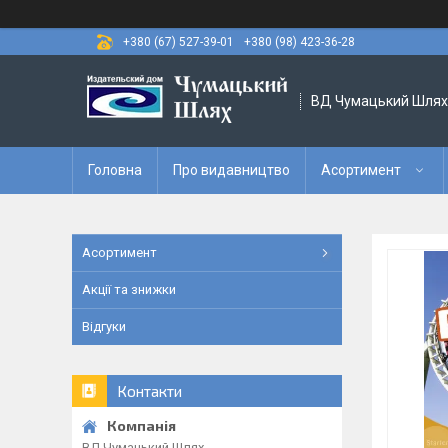
+380 (67) 527-39-01
+380 (98) 423-36-28
ВД Чумацький Шлях
Головна
Про видавництво
Асортимент
Асортимент
Акції та знижки
Відгуки
Контакти
ВД Чумацький Шлях