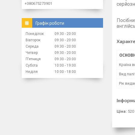
серйозн
+380675273901
Посібни
Графік роботи
англійс
Понеділок
09:30
20:00
Вівторок
09:30
20:00
Характ
Середа
09:30
20:00
Четвер
09:30
20:00
ОСНОВН
Пʼятниця
09:30
20:00
Країна 
Субота
10:00
19:00
Неділя
10:00
18:00
Вид палі
Рік вида
Інформ
Ціна:
520