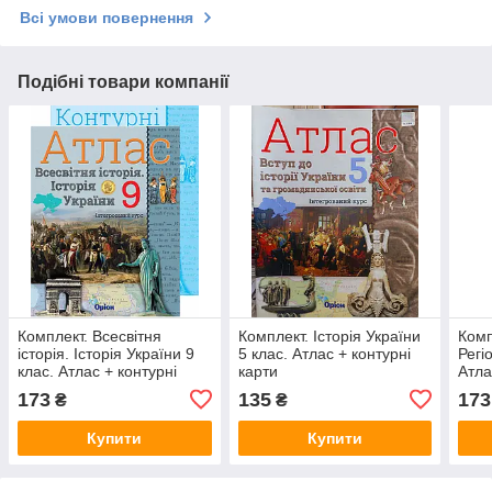
Всі умови повернення
Подібні товари компанії
Комплект. Всесвітня
Комплект. Історія України
Комп
історія. Історія України 9
5 клас. Атлас + контурні
Регі
клас. Атлас + контурні
карти
Атла
карти
173
135
173
₴
₴
Купити
Купити