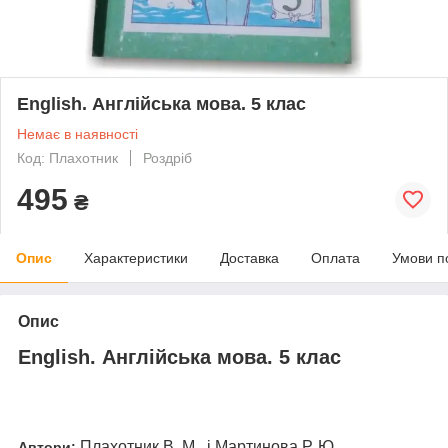
English. Англійська мова. 5 клас
Немає в наявності
Код: Плахотник
Роздріб
495
₴
Опис
Характеристики
Доставка
Оплата
Умови п
Опис
English.
Англійська мова. 5 клас
Плахотник В. М., і Мартинова Р. Ю.
Автори: