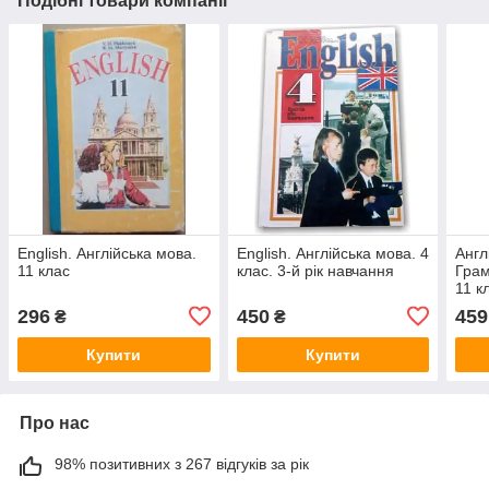
Подібні товари компанії
English. Англійська мова.
English. Англійська мова. 4
Англ
11 клас
клас. 3-й рік навчання
Грам
11 к
296
450
459
₴
₴
Купити
Купити
Про нас
98% позитивних з 267 відгуків за рік