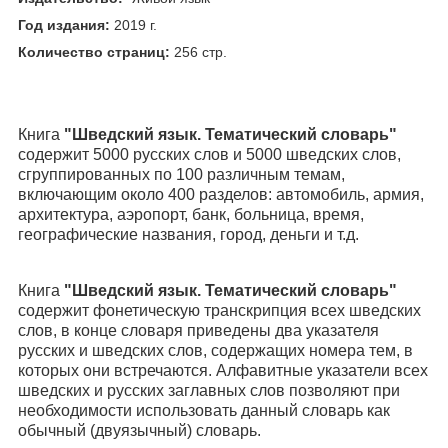
Год издания:
2019 г.
Количество страниц:
256 стр.
Книга
"
Шведский язык. Тематический словарь
"
содержит 5000 русских слов и 5000 шведских слов,
сгруппированных по 100 различным темам,
включающим около 400 разделов: автомобиль, армия,
архитектура, аэропорт, банк, больница, время,
географические названия, город, деньги и т.д.
Книга
"
Шведский
язык. Тематический словарь
"
содержит
фонетическ
ую
транскрипция всех
шведских
слов, в конце словаря приведены два указателя
русских и
шведских
слов, содержащих номера тем, в
которых они встречаются. Алфавитные указатели всех
шведских
и русских заглавных слов позволяют при
необходимости использовать данный словарь как
обычный (двуязычный) словарь.