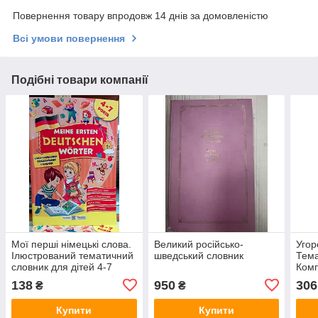
Повернення товару впродовж 14 днів за домовленістю
Всі умови повернення
Подібні товари компанії
Мої перші німецькі слова.
Великий російсько-
Угор
Ілюстрований тематичний
шведський словник
Тема
словник для дітей 4-7
Комп
років
138
950
306
₴
₴
Купити
Купити