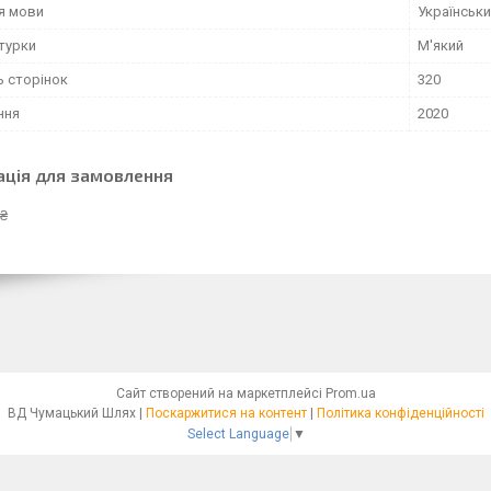
я мови
Українськ
турки
М'який
ь сторінок
320
ння
2020
ація для замовлення
 ₴
Сайт створений на маркетплейсі
Prom.ua
ВД Чумацький Шлях |
Поскаржитися на контент
|
Політика конфіденційності
Select Language
▼