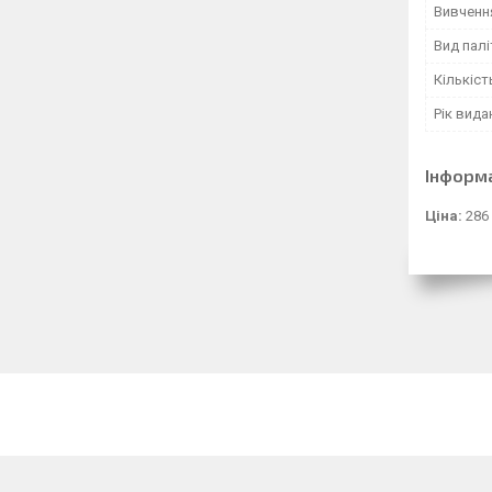
Вивченн
Вид палі
Кількіст
Рік вида
Інформ
Ціна:
286