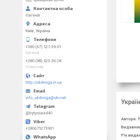
Євгеній
Київ, Україна
+380 (67) 527-39-01
Євгеній
+380 (98) 423-36-28
Станіслав
http://ukrkniga.in.ua
info_ukrkniga@ukr.net
Україн
@bytysiara440
Автори:
Видавни
+380675273901
Рік вида