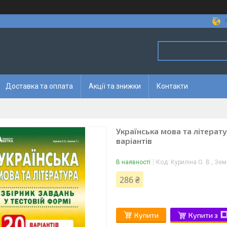
Доставка та оплата
Акції та знижки
Контакти
Українська мова та літерату
варіантів
В наявності
Код:
Куриліна О. В., Зе
286 ₴
Купити
Купити з