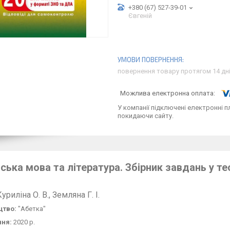
+380 (67) 527-39-01
Євгеній
повернення товару протягом 14 дн
У компанії підключені електронні п
покидаючи сайту.
ська мова та література. Збірник завдань у тес
Куриліна О.
В., Земляна Г.
І.
цтво:
"Абетка"
ння:
2020 р.