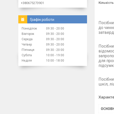
Кількість
+380675273901
Графік роботи
Посібн
до чинн
Понеділок
09:30
20:00
затверд
Вівторок
09:30
20:00
Середа
09:30
20:00
Четвер
09:30
20:00
Посібн
Пʼятниця
09:30
20:00
відомос
Субота
10:00
19:00
запропо
для про
Неділя
10:00
18:00
підсумк
Посібн
шкіл, лі
Характ
ОСНОВН