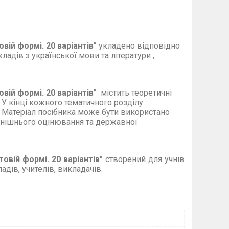
овій формі. 20 варіантів
"
укладено відповідно
адів з української мови та літератури ,
вій формі. 20 варіантів
"
містить теоретичні
. У кінці кожного тематичного розділу
. Матеріал посібника може бути використано
внішнього оцінювання та державної
товій формі. 20 варіантів
"
створений д
ля учнів
ладів, учителів, викладачів.