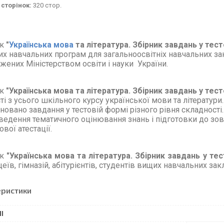
 сторінок:
320 стор.
ик
"
Українська мова
та література. Збірник завдань у тест
их навчальних програм для загальноосвітніх навчальних закл
жених Міністерством освіти і науки України.
ик
"
Українська мова та література. Збірник завдань у тесто
ті з усього шкільного курсу української мови та літератури
новано завдання у тестовій формі різного рівня складності
ведення тематичного оцінювання знань і підготовки до зо
ової атестації.
ик
"
Українська мова та література. Збірник завдань у тес
цеїв, гімназій, абітурієнтів, студентів вищих навчальних зак
еристики
І