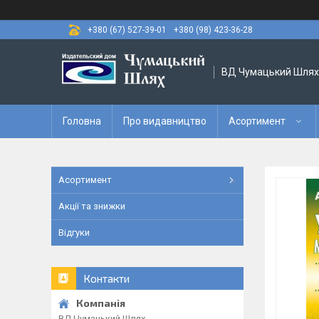
+380 (67) 527-39-01
+380 (98) 423-36-28
ВД Чумацький Шлях
Головна
Про видавництво
Асортимент
Асортимент
Акції та знижки
Відгуки
Контакти
ВД Чумацький Шлях