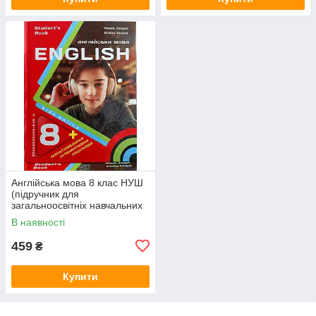
Англійська мова 8 клас НУШ
(підручник для
загальноосвітніх навчальних
середніх закладів з
В наявності
аудіододатком) Карпюк
459
₴
Купити