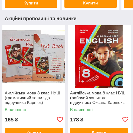
Купити
Купити
Акційні пропозиції та новинки
Англійська мова 8 клас НУШ
Англійська мова 8 клас НУШ
(граматичний зошит до
(робочий зошит до
підручника Карпюк)
підручника Оксана Карпюк з
граматика + тести
аудіододатком)
В наявності
В наявності
165
178
₴
₴
Купити
Купити