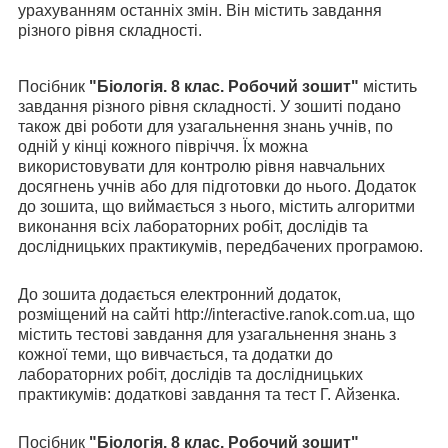
урахуванням останніх змін.
Він містить завдання
різного рівня складності.
Посібник
"Біологія. 8 клас. Робочий зошит"
містить
завдання різного рівня складності. У зошиті подано
також дві роботи для узагальнення знань учнів, по
одній у кінці кожного півріччя. Їх можна
використовувати для контролю рівня навчальних
досягнень учнів або для підготовки до нього. Додаток
до зошита, що виймається з нього, містить алгоритми
виконання всіх лабораторних робіт, дослідів та
дослідницьких практикумів, передбачених програмою.
До зошита додається електронний додаток,
розміщений на сайті http://interactive.ranok.com.ua, що
містить тестові завдання для узагальнення знань з
кожної теми, що вивчається, та додатки до
лабораторних робіт, дослідів та дослідницьких
практикумів: додаткові завдання та тест Г. Айзенка.
Посібник
"Біологія. 8 клас. Робочий зошит"