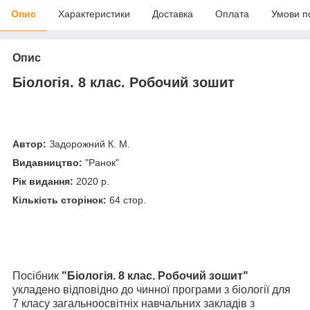
Опис
Характеристики
Доставка
Оплата
Умови п
Опис
Біологія. 8 клас
. Р
обочий зошит
Автор:
Задорожний К. М.
Видавництво:
"Ранок"
Рік видання:
2020 р.
Кількість сторінок:
64 стор.
Посібник
"Біологія. 8 клас. Робочий зошит"
укладено відповідно до чинної програми з біології для
7 класу загальноосвітніх навчальних закладів з