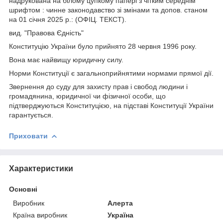
надрукована на білому цупкому папері з чітким середнім
шрифтом : чинне законодавство зі змінами та допов. станом
на 01 січня 2025 р.: (ОФІЦ. ТЕКСТ).
вид. "Правова Єдність"
Конституцію України було прийнято 28 червня 1996 року.
Вона має найвищу юридичну силу.
Норми Конституції є загальноприйнятими нормами прямої дії.
Звернення до суду для захисту прав і свобод людини і
громадянина, юридичної чи фізичної особи, що
підтверджуються Конституцією, на підставі Конституції України
гарантується.
Приховати
Характеристики
Основні
Виробник
Алерта
Країна виробник
Україна