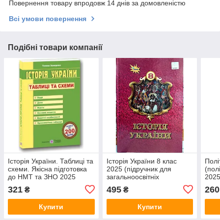
Повернення товару впродовж 14 днів за домовленістю
Всі умови повернення
Подібні товари компанії
Історія України. Таблиці та
Історія України 8 клас
Полі
схеми. Якісна підготовка
2025 (підручник для
(пол
до НМТ та ЗНО 2025
загальноосвітніх
202
навчальних середніх
321
495
260
₴
₴
закладів)
Купити
Купити