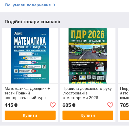
Всі умови повернення
Подібні товари компанії
Математика. Довідник +
Правила дорожнього руху
Підр
тести Повний
ілюстровані з
авто
повторювальний курс.
коментарями 2026
комп
ЗНО 2022
Подарунковий варіант
445
685
785
₴
₴
Купити
Купити