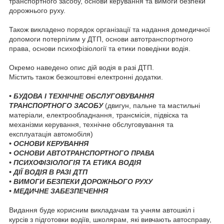
транспортного засобу, основи керування та вимоги безпеки
дорожнього руху.
Також викладено порядок організації та надання домедичної
допомоги потерпілим у ДТП, основи автотранспортного
права, основи психофізіології та етики поведінки водія.
Окремо наведено опис дій водія в разі ДТП.
Містить також безкоштовні електронні додатки.
• БУДОВА І ТЕХНІЧНЕ ОБСЛУГОВУВАННЯ
ТРАНСПОРТНОГО ЗАСОБУ
(двигун, пальне та мастильні
матеріали, електрообладнання, трансмісія, підвіска та
механізми керування, технічне обслуговування та
експлуатація автомобіля)
• ОСНОВИ КЕРУВАННЯ
• ОСНОВИ АВТОТРАНСПОРТНОГО ПРАВА
• ПСИХОФІЗІОЛОГІЯ ТА ЕТИКА ВОДІЯ
• ДІЇ ВОДІЯ В РАЗІ ДТП
• ВИМОГИ БЕЗПЕКИ ДОРОЖНЬОГО РУХУ
• МЕДИЧНЕ ЗАБЕЗПЕЧЕННЯ
Видання буде корисним викладачам та учням автошкіл і
курсів з підготовки водіїв, школярам, які вивчають автосправу,