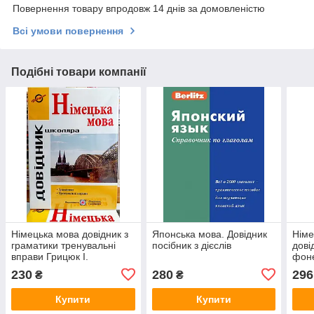
Повернення товару впродовж 14 днів за домовленістю
Всі умови повернення
Подібні товари компанії
Німецька мова довідник з
Японська мова. Довідник
Німе
граматики тренувальні
посібник з дієслів
дові
вправи Грицюк І.
фоне
230
280
296
₴
₴
Купити
Купити