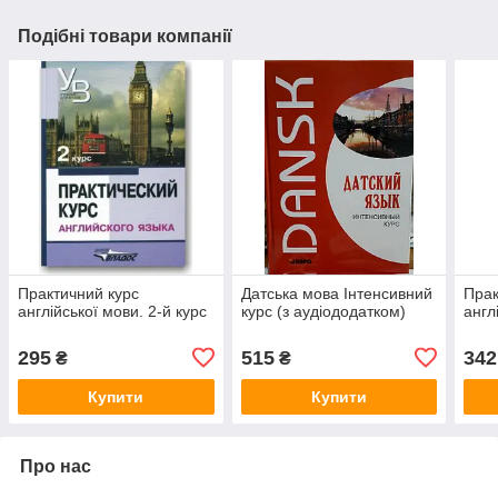
Подібні товари компанії
Практичний курс
Датська мова Інтенсивний
Прак
англійської мови. 2-й курс
курс (з аудіододатком)
англ
295
515
342
₴
₴
Купити
Купити
Про нас