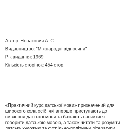
Автор: Новакович А. С.
Видавництво: "Міжнародні відносини"
Рік видання: 1969
Кількість сторінок: 454 стор.
«Практичний курс датської мови» призначений для
широкого кола осіб, які вперше приступають до
вивчення датської мови та бажають навчитися
говорити датською мовою, а також читати та розуміти
датську художню та суспільно-політичну літературу,