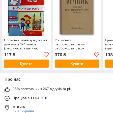
Польська мова довідничок
Російсько-
Грам
для учнів 1-4 класів
сербохорватський і
мови
(лексика, граматика,
сербохорватсько-
(кру
правила)
російський словник (з
117
370
138
₴
₴
короткою граматикою
російської мови)
Купити
Купити
Про нас
98% позитивних з 267 відгуків за рік
Працює з 11.04.2016
м. Київ
Київ, Україна