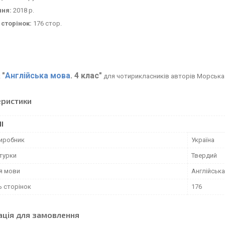
ння:
2018 р.
 сторінок:
176 стор.
"
Англійська мова
. 4 клас"
к
для чотирикласників авторів Морська Л
еристики
І
виробник
Україна
турки
Твердий
я мови
Англійська
ь сторінок
176
ація для замовлення