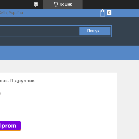
Кошик
Київ, Україна
Пошук...
клас. Підручник
а