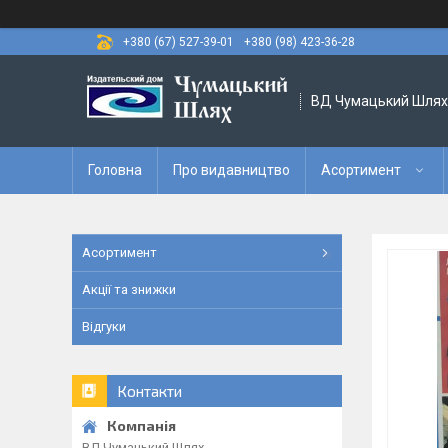
+380 (67) 527-39-01
+380 (98) 423-36-28
ВД Чумацький Шлях
Головна
Про видавництво
Асортимент
Асортимент
Акції та знижки
Відгуки
Контакти
ВД Чумацький Шлях