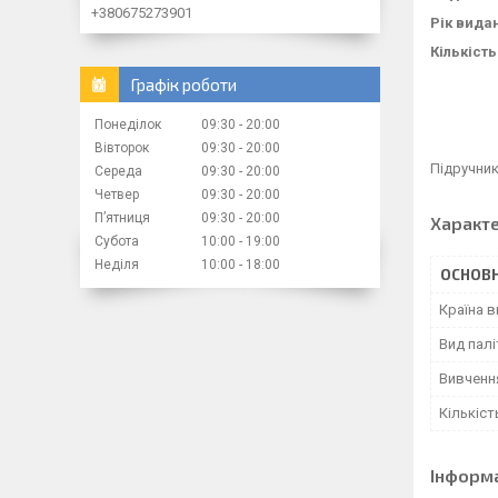
+380675273901
Рік вида
Кількість
Графік роботи
Понеділок
09:30
20:00
Вівторок
09:30
20:00
Підручни
Середа
09:30
20:00
Четвер
09:30
20:00
Пʼятниця
09:30
20:00
Характ
Субота
10:00
19:00
Неділя
10:00
18:00
ОСНОВН
Країна 
Вид палі
Вивченн
Кількіст
Інформ