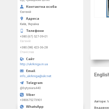
Євгеній
Київ, Україна
+380 (67) 527-39-01
Євгеній
+380 (98) 423-36-28
Станіслав
http://ukrkniga.in.ua
Englis
info_ukrkniga@ukr.net
@bytysiara440
+380675273901
Автори:
М
Видавни