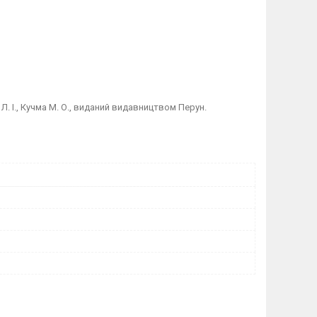
. І.,
Кучма
М. О., виданий видавництвом Перун.