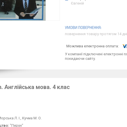
Євгеній
повернення товару протягом 14 дн
У компанії підключені електронні п
покидаючи сайту.
h.
Англійська мова. 4 клас
орська Л. І., Кучма
М. О.
цтво:
"Перун"