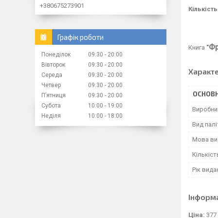
+380675273901
Кількість
Графік роботи
Фр
Книга
"
Понеділок
09:30
20:00
Вівторок
09:30
20:00
Характ
Середа
09:30
20:00
Четвер
09:30
20:00
ОСНОВН
Пʼятниця
09:30
20:00
Субота
10:00
19:00
Виробни
Неділя
10:00
18:00
Вид палі
Мова ви
Кількіст
Рік вида
Інформ
Ціна:
377