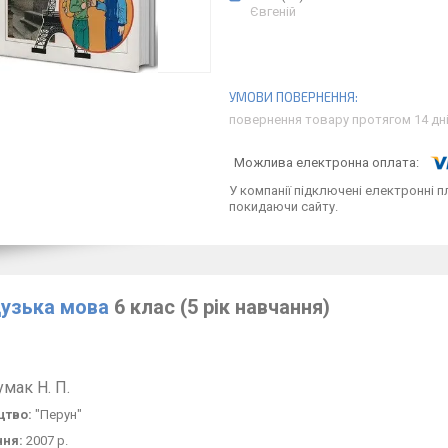
Євгеній
повернення товару протягом 14 дн
У компанії підключені електронні п
покидаючи сайту.
узька мова
6 клас (5 рік навчання)
умак Н.
П.
цтво:
"Перун"
ння:
2007 р.