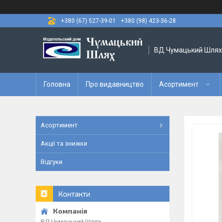
+380 (67) 527-39-01
+380 (98) 423-36-28
ВД Чумацький Шлях
Головна
Про видавництво
Асортимент
Асортимент
Акції та знижки
Відгуки
Контакти
ВД Чумацький Шлях