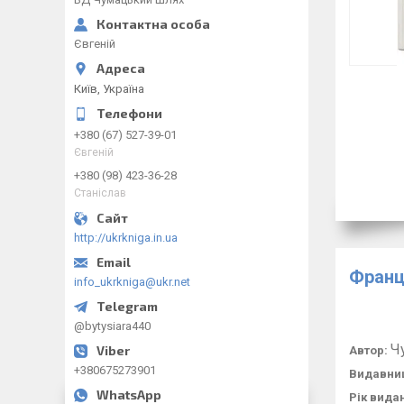
Євгеній
Київ, Україна
+380 (67) 527-39-01
Євгеній
+380 (98) 423-36-28
Станіслав
http://ukrkniga.in.ua
Франц
info_ukrkniga@ukr.net
@bytysiara440
Ч
Автор:
+380675273901
Видавни
Рік вида