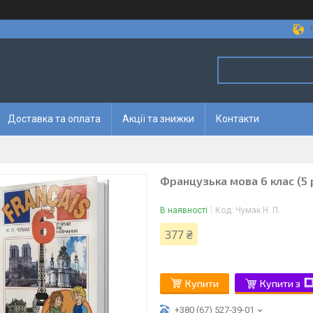
Доставка та оплата
Акції та знижки
Контакти
Французька мова 6 клас (5 
В наявності
Код:
Чумак Н. П.
377 ₴
Купити
Купити з
+380 (67) 527-39-01