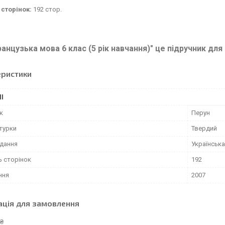
 сторінок:
192 стор.
анцузька мова 6 клас (5 рік навчання)"
це
підручник для 
еристики
І
к
Перун
турки
Твердий
дання
Українська
ь сторінок
192
ння
2007
ація для замовлення
 ₴