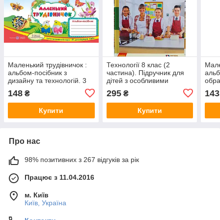
Маленький трудівничок :
Технології 8 клас (2
Мале
альбом-посібник з
частина). Підручник для
альб
дизайну та технологій. 3
дітей з особливими
обра
клас
освітніми потребами
мист
148
295
143
₴
₴
Купити
Купити
Про нас
98% позитивних з 267 відгуків за рік
Працює з 11.04.2016
м. Київ
Київ, Україна