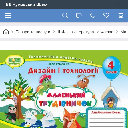
ВД Чумацький Шлях
Товари та послуги
Шкільна література
4 клас
Мал