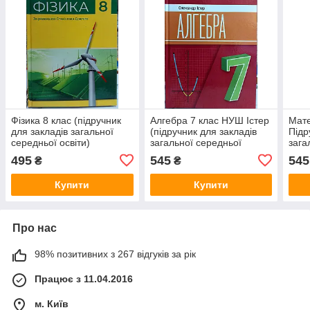
Фізика 8 клас (підручник
Алгебра 7 клас НУШ Істер
Мате
для закладів загальної
(підручник для закладів
Підр
середньої освіти)
загальної середньої
зага
освіти)
НУ
495
545
545
₴
₴
Купити
Купити
Про нас
98% позитивних з 267 відгуків за рік
Працює з 11.04.2016
м. Київ