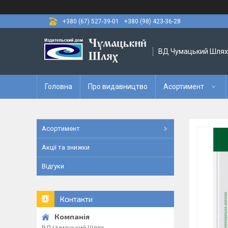
+380 (67) 527-39-01
+380 (98) 423-36-28
ВД Чумацький Шлях
Головна
Про видавництво
Асортимент
Асортимент
Акції та знижки
Відгуки
Контакти
ВД Чумацький Шлях