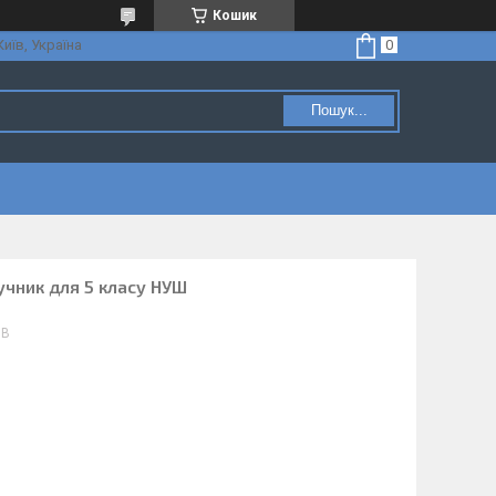
Кошик
Київ, Україна
Пошук...
учник для 5 класу НУШ
 В