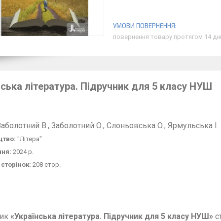
повернення товару протягом 14 дн
нська література. Підручник для 5 класу НУШ
Заболотний
В.
, Заболотний
О.
, Слоньовська
О.
, Ярмульська
І.
цтво:
"Літера"
ння:
2024 р.
 сторінок:
208
стор.
ник
«
Українська література. Підручник для 5 класу НУШ
»
с