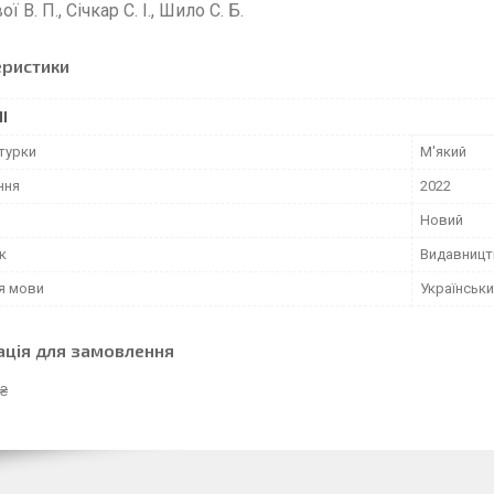
ї В. П., Січкар С. І., Шило С. Б.
еристики
І
турки
М'який
ння
2022
Новий
к
Видавницт
я мови
Українськ
ація для замовлення
 ₴