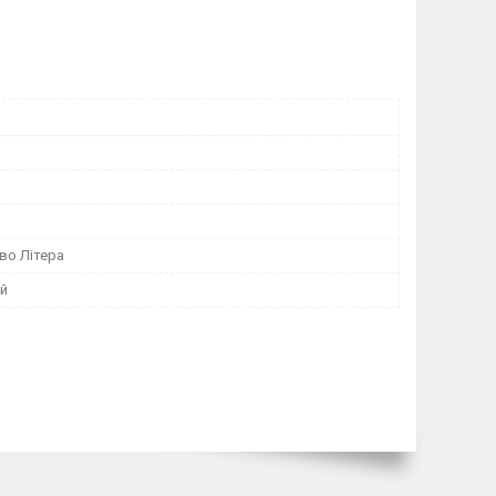
во Літера
ий