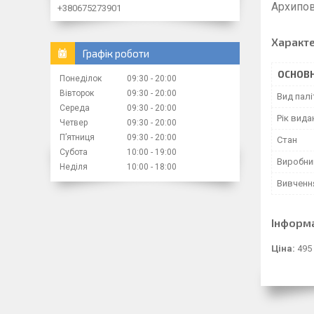
Архипово
+380675273901
Характ
Графік роботи
ОСНОВН
Понеділок
09:30
20:00
Вівторок
09:30
20:00
Вид палі
Середа
09:30
20:00
Рік вида
Четвер
09:30
20:00
Пʼятниця
09:30
20:00
Стан
Субота
10:00
19:00
Виробни
Неділя
10:00
18:00
Вивченн
Інформ
Ціна:
495