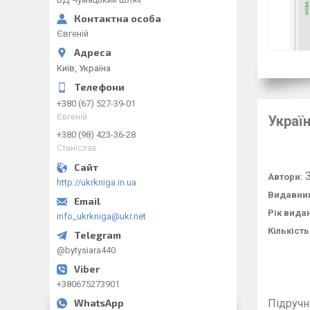
Євгеній
Київ, Україна
+380 (67) 527-39-01
Євгеній
Украї
+380 (98) 423-36-28
Станіслав
Автори:
http://ukrkniga.in.ua
Видавни
Рік вида
info_ukrkniga@ukr.net
Кількість
@bytysiara440
+380675273901
Підруч