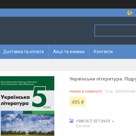
Доставка та оплата
Акції та знижки
Контакти
Українська література. Підр
Немає в наявності
Код:
Заболотний
495 ₴
+380 (67) 527-39-01
Євгеній