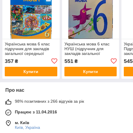
Українська мова 6 клас
Українська мова 6 клас
Укра
підручник для закладів
НУШ (підручник для
Підр
загальної середньої
закладів загальної
закл
освіти.
середньої освіти)
сере
357
551
545
₴
₴
Купити
Купити
Про нас
98% позитивних з 266 відгуків за рік
Працює з 11.04.2016
м. Київ
Київ, Україна