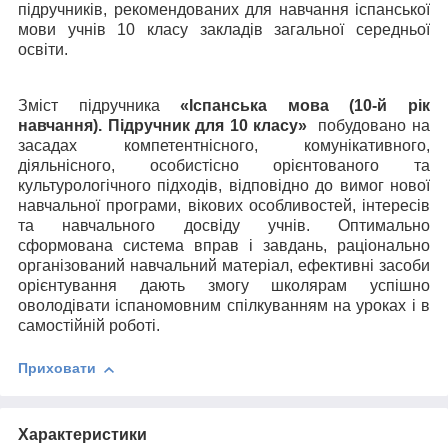
підручників, рекомендо­ваних для навчання іспанської
мови учнів 10 класу закла­дів загальної середньої
освіти.
Зміст підручника
«Іспанська мова (10-й рік
навчання). Підручник для 10 класу»
побудовано на
засадах компетентнісного, комунікативного,
діяльнісного, особистісно орієнтованого та
культурологічного підходів, від­повідно до вимог нової
навчальної програми, вікових особли­востей, інтересів
та навчального досвіду учнів. Оптимально
сформована система вправ і завдань, раціонально
організо­ваний навчальний матеріал, ефективні засоби
орієнтування дають змогу школярам успішно
оволодівати іспаномовним спілкуванням на уроках і в
самостійній роботі.
Приховати
Характеристики