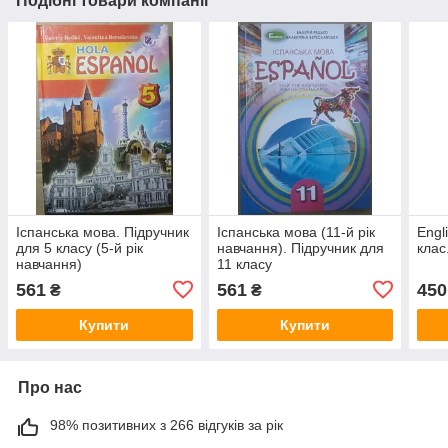
Подібні товари компанії
Іспанська мова. Підручник
Іспанська мова (11-й рік
Engl
для 5 класу (5-й рік
навчання). Підручник для
клас
навчання)
11 класу
561
561
450
₴
₴
Купити
Купити
Про нас
98% позитивних з 266 відгуків за рік