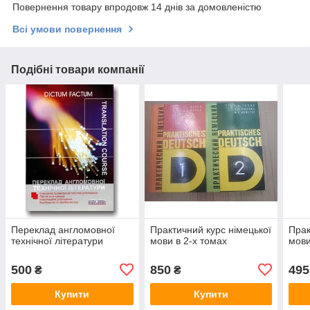
Повернення товару впродовж 14 днів за домовленістю
Всі умови повернення
Подібні товари компанії
Переклад англомовної
Практичний курс німецької
Прак
технічної літератури
мови в 2-х томах
мови
500
850
495
₴
₴
Купити
Купити