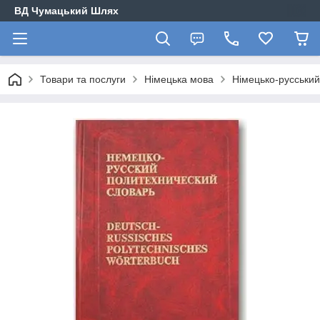
ВД Чумацький Шлях
Товари та послуги
Німецька мова
Німецько-русський