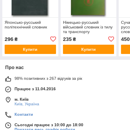
Японсько-русський
Німецько-русський
Суча
політехнічний словник
військовий словник із тилу
русс
та транспорту
слов
296
235
450
₴
₴
Купити
Купити
Про нас
98% позитивних з 267 відгуків за рік
Працює з 11.04.2016
м. Київ
Київ, Україна
Контакти
Сьогодні працює з 10:00 до 18:00
Показати весь графік роботи