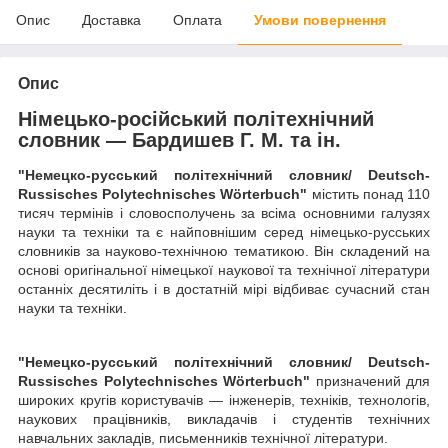
Опис
Доставка
Оплата
Умови повернення
Опис
Німецько-російський політехнічний
словник — Бардишев Г. М. та ін.
"Немецко-русський політехнічний словник/ Deutsch-
Russisches Polytechnisches Wörterbuch"
містить понад 110
тисяч термінів і словосполучень за всіма основними галузях
науки та техніки та є найповнішим серед німецько-русських
словників за науково-технічною тематикою. Він складений на
основі оригінальної німецької наукової та технічної літератури
останніх десятиліть і в достатній мірі відбиває сучасний стан
науки та техніки.
"Немецко-русський політехнічний словник/ Deutsch-
Russisches Polytechnisches Wörterbuch"
призначений для
широких кругів користувачів — інженерів, техніків, технологів,
наукових працівників, викладачів і студентів технічних
навчальних закладів, письменників технічної літератури.