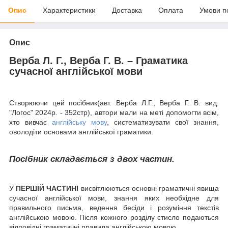
Опис
Характеристики
Доставка
Оплата
Умови п
Опис
Верба Л. Г., Верба Г. В. – Граматика
сучасної англійської мови
Створюючи цей посібник(авт. Верба Л.Г., Верба Г. В. вид.
"Логос" 2024р. - 352стр), автори мали на меті допомогти всім,
хто вивчає
англійську мову
, систематизувати свої знання,
оволодіти основами англійської граматики.
Посібник складається з двох частин.
У
ПЕРШІЙ ЧАСТИНІ
висвітлюються основні граматичні явища
сучасної англійської мови, знання яких необхідне для
правильного письма, ведення бесіди і розуміння текстів
англійською мовою. Після кожного розділу стисло подаються
відповідні граматичні правила англійською мовою.