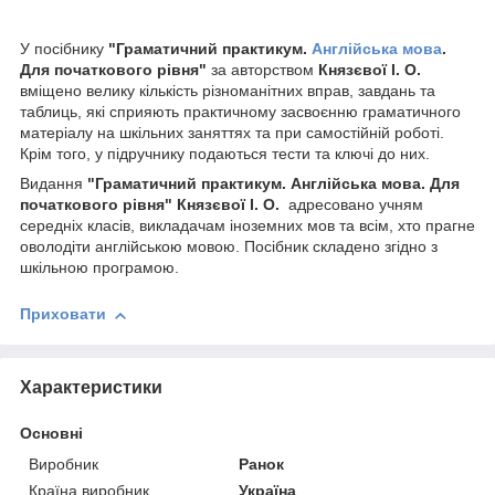
У посібнику
"Граматичний практикум.
Англійська мова
.
Для початкового рівня"
за авторством
Князєвої І. О.
вміщено велику кількість різноманітних вправ, завдань та
таблиць, які сприяють практичному засвоєнню граматичного
матеріалу на шкільних заняттях та при самостійній роботі.
Крім того, у підручнику подаються тести та ключі до них.
Видання
"Граматичний практикум. Англійська мова. Для
початкового рівня" Князєвої І. О.
адресовано учням
середніх класів, викладачам іноземних мов та всім, хто прагне
оволодіти англійською мовою. Посібник складено згідно з
шкільною програмою.
Приховати
Характеристики
Основні
Виробник
Ранок
Країна виробник
Україна