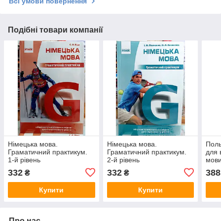
Всі умови повернення
Подібні товари компанії
Німецька мова.
Німецька мова.
Поль
Граматичний практикум.
Граматичний практикум.
для 
1-й рівень
2-й рівень
мови
сере
332
332
388
₴
₴
Купити
Купити
Про нас