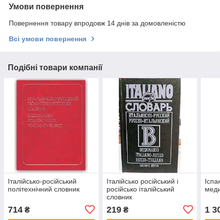
Умови повернення
Повернення товару впродовж 14 днів за домовленістю
Всі умови повернення
Подібні товари компанії
Італійсько-російський
Італійсько російський і
Іспа
політехнічний словник
російсько італійський
меди
словник
714
219
1 3
₴
₴