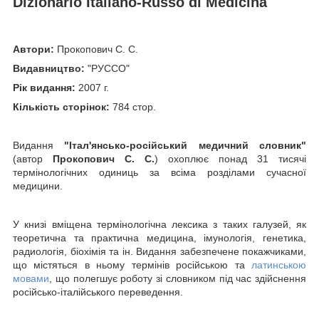
Dizionario Italiano-Russo di Medicina
Автори:
Прокопович С. С.
Видавництво:
"РУССО"
Рік видання:
2007 г.
Кількість сторінок:
784 стор.
Видання
"Італ'янсько-російський медичний словник"
(автор
Прокопович С. С.
) охоплює понад 31 тисячі
термінологічних одиниць за всіма розділами сучасної
медицини.
У книзі вміщена термінологічна лексика з таких галузей, як
теоретична та практична медицина, імунологія, генетика,
радиологія, біохімія та ін. Видання забезпечене покажчиками,
що містяться в ньому термінів російською та
латинською
мовами
, що полегшує роботу зі словником під час здійснення
російсько-італійського переведення.