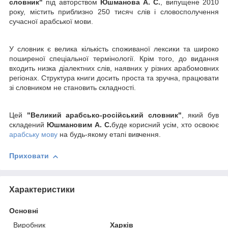
словник"
під авторством
Юшманова А. С.
, випущене 2010
року, містить приблизно 250 тисяч слів і словосполучення
сучасної арабської мови.
У словник є велика кількість споживаної лексики та широко
поширеної спеціальної термінології. Крім того, до видання
входить низка діалектних слів, наявних у різних арабомовних
регіонах. Структура книги досить проста та зручна, працювати
зі словником не становить складності.
Цей
"Великий арабсько-російський словник"
, який був
складений
Юшмановим А. С.
буде корисний усім, хто освоює
арабську мову
на будь-якому етапі вивчення.
Приховати
Характеристики
Основні
Виробник
Харків