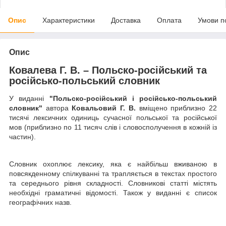
Опис
Характеристики
Доставка
Оплата
Умови п
Опис
Ковалева Г. В. – Польско-російський та
російсько-польський словник
У виданні
"Польско-російський і російсько-польський
словник"
автора
Ковальовий Г. В.
вміщено приблизно 22
тисячі лексичних одиниць сучасної польської та російської
мов (приблизно по 11 тисяч слів і словосполучення в кожній із
частин).
Словник охоплює лексику, яка є найбільш вживаною в
повсякденному спілкуванні та трапляється в текстах простого
та середнього рівня складності. Словникові статті містять
необхідні граматичні відомості. Також у виданні є список
географічних назв.