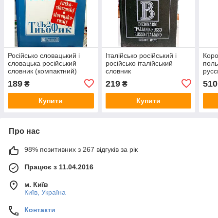
Російсько словацький і
Італійсько російський і
Коро
словацька російський
російсько італійський
поль
словник (компактний)
словник
русс
слов
189
219
510
₴
₴
Купити
Купити
Про нас
98% позитивних з 267 відгуків за рік
Працює з 11.04.2016
м. Київ
Київ, Україна
Контакти