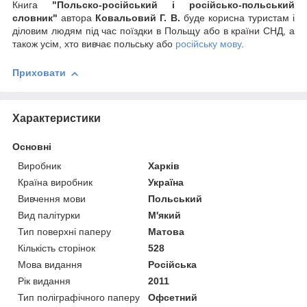
Книга
"Польско-російський і російсько-польський
словник"
автора
Ковальовий Г. В.
буде корисна туристам і
діловим людям під час поїздки в Польщу або в країни СНД, а
також усім, хто вивчає польську або
російську мову
.
Приховати
Характеристики
Основні
Виробник
Харків
Країна виробник
Україна
Вивчення мови
Польський
Вид палітурки
М'який
Тип поверхні паперу
Матова
Кількість сторінок
528
Мова видання
Російська
Рік видання
2011
Тип поліграфічного паперу
Офсетний