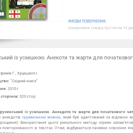
повернення товару протягом 14 дн
ський із усмішкою. Анекоти та жарти для початковог
фимів Г., Хуцишвілі І.
цтво:
"Східний книга"
ння:
2010 г.
 сторінок:
320 стор.
Грузинський із усмішкою. Анекдоти та жарти для початкового чит
м анекдотів
грузинською мовою
, який був адаптований за відомою м
прощення). Використання цього унікального методу сприяє запам'ят
їх повторюваності в текстах. Отже, відбувається пасивне освоєння я