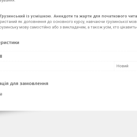
вування.
"Грузинський із усмішкою. Анекдоти та жарти для початкового чита
ристаний як доповнення до основного курсу, навчаючи грузинської мов
рузинську мову самостійно або з викладачем, а також усім, хто цікавить
еристики
І
Новий
ація для замовлення
 ₴