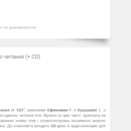
ів
за домовленістю
о читання (+ CD)
ання (+ CD)"
, написаний
Єфимовим Г.
и
Хуцишвілі І.
, є
етодикою читання Іллі Франка (з цим текст оригіналу не
овуванню нових слів і словосполучень іноземною мовою
зика. До комплекту входить
CD
-диск із аудіозаписами для