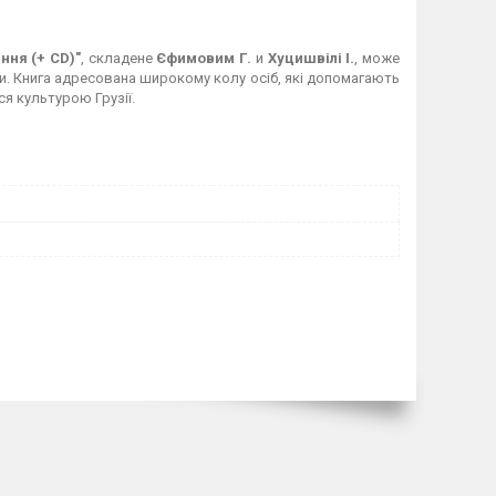
ння (+ CD)"
, складене
Єфимовим Г.
и
Хуцишвілі І.
, може
и. Книга адресована широкому колу осіб, які допомагають
ся культурою Грузії.