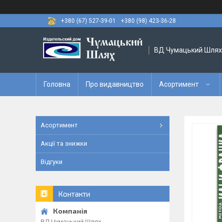
+380 (67) 527-39-01
+380 (98) 423-36-28
ВД Чумацький Шлях
Головна
Про видавництво
Асортимент
Асортимент
Акції та знижки
Відгуки
Контакти
ВД Чумацький Шлях