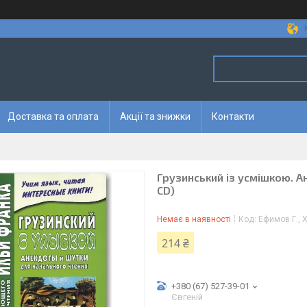
Доставка та оплата
Акції та знижки
Контакти
Грузинський із усмішкою. А
CD)
Немає в наявності
Код:
Ефимов Г., 
214 ₴
+380 (67) 527-39-01
Євгеній