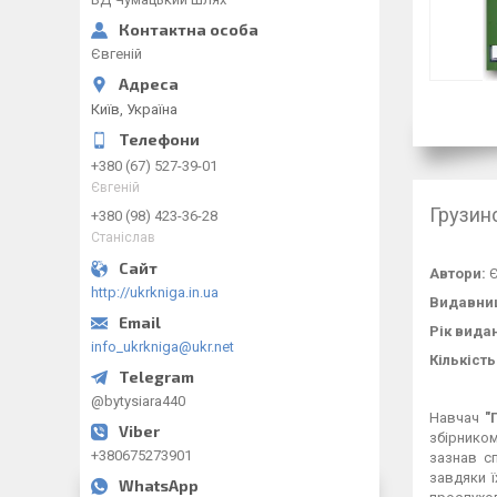
Євгеній
Київ, Україна
+380 (67) 527-39-01
Євгеній
Грузин
+380 (98) 423-36-28
Станіслав
Автори:
Є
http://ukrkniga.in.ua
Видавни
Рік вида
info_ukrkniga@ukr.net
Кількість
@bytysiara440
Навчач
"
збірнико
+380675273901
зазнав с
завдяки 