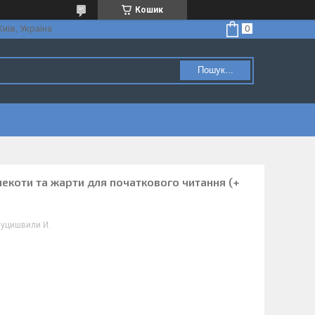
Кошик
Київ, Україна
Пошук...
некоти та жарти для початкового читання (+
Хуцишвили И.