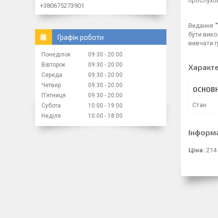
прослухо
+380675273901
Видання
бути вико
Графік роботи
вивчати г
Понеділок
09:30
20:00
Вівторок
09:30
20:00
Характ
Середа
09:30
20:00
Четвер
09:30
20:00
ОСНОВН
Пʼятниця
09:30
20:00
Стан
Субота
10:00
19:00
Неділя
10:00
18:00
Інформ
Ціна:
214