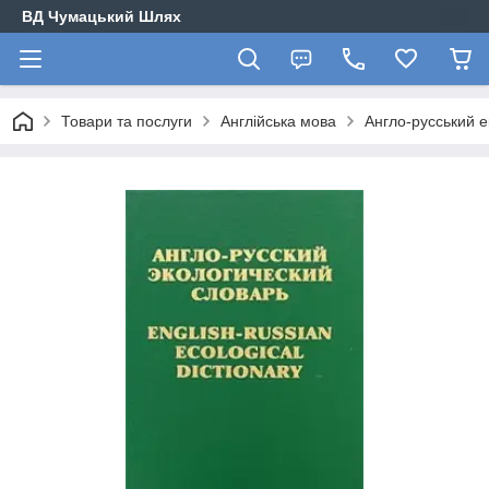
ВД Чумацький Шлях
Товари та послуги
Англійська мова
Англо-русський е