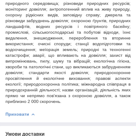
природного середовища; різновиди природних ресурсів;
моніторинг довкілля; антропогенний вплив на живу природу,
охорону рідкісних видів, заповідну справу; джерела та
різновиди забруднень довкілля; охороною ґрунтів, природних
ландшафтів, водних ресурсів і повітряного басейну;
промислові, сільськогосподарські та побутові відходи, їхнє
видалення, знешкодження, перероблення та вторинне
використання; очисні споруди; станції водопідготовки та
водоочищення; меїорація земель; природні та техногенні
катастрофи; аварії, що впливають на довкілля; захист від
випромінювань, пилу, шуму та вібрацій; екологічна гігієна,
хвороби та патологічні стани, що викликаються забрудненням
довкілля; стандарти якості довкілля; природоохоронне
просвітлення й екологічне виховання; правові аспекти
екології; природоохоронна політика; міжнародна співпраця в
природохранній діяльності; назви організацій, діяльність яких
прямо чи непрямо пов'язана з охороною довкілля, а також
приблизно 2 000 скорочень.
Приховати
Умови доставки