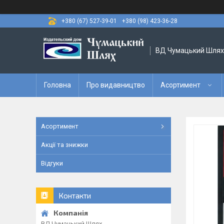
+380 (67) 527-39-01
+380 (98) 423-36-28
ВД Чумацький Шлях
Головна
Про видавництво
Асортимент
Асортимент
Акції та знижки
Відгуки
Контакти
ВД Чумацький Шлях