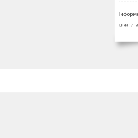
Інформ
Ціна:
71 ₴