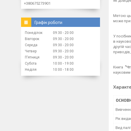
як довідн
+380675273901
Метою цьо
може приз
Графік роботи
Понеділок
09:30
20:00
У посібни
Вівторок
09:30
20:00
в науково
Середа
09:30
20:00
другій ча
Четвер
09:30
20:00
приводів,
Пʼятниця
09:30
20:00
Субота
10:00
19:00
Книга
"Чт
Неділя
10:00
18:00
науковим 
Характ
ОСНОВН
Вивченн
Рік вида
Вид палі