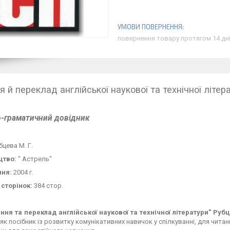
повернення товару протягом 14 дн
 й переклад англійської наукової та технічної літера
-граматичний довідник
бцева М. Г.
цтво:
" Астрель"
ння:
2004 г.
 сторінок:
384 стор.
іння та переклад англійської наукової та технічної літератури"
Рубц
як посібник із розвитку комунікативних навичок у спілкуванні, для чита