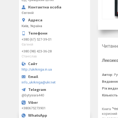
Євгеній
Київ, Україна
+380 (67) 527-39-01
Євгеній
Читання
+380 (98) 423-36-28
Станіслав
Лексико
http://ukrkniga.in.ua
Автор:
Ру
Видавни
info_ukrkniga@ukr.net
Рік вида
@bytysiara440
Кількість
+380675273901
Книга
"Чт
корисний 