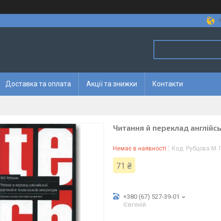
Доставка та оплата
Акції та знижки
Контакти
Читання й переклад англійсь
Немає в наявності
Код:
Рубцова М. Г
71 ₴
+380 (67) 527-39-01
Євгеній