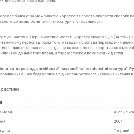
ик для самостійного навчання.
го посібника є: за можливістю коротко та просто викласти способи пе
вести до помилок читання літератури зі спеціальності.
ку
є дві частини. Перша частина містить коротку інформацію (34 теми) 
-технічному перекладі. Крім того, наведені приклади переведення деяких
стині надаються практичні завдання на закріплення теоретичного матері
 ключами до некотрих вправ, а також списком помилкових дієслів.
іння та переклад англійської наукової та технічної літератури"
Ру
працівникам. Таж буде корисна під час самостійного навчання читання й
еристики
І
я мови
Англійська
ння
2004
турки
Твердий