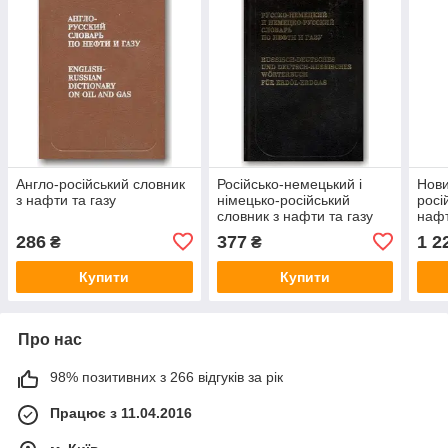
Англо-російський словник
Російсько-немецький і
Нови
з нафти та газу
німецько-російський
росі
словник з нафти та газу
нафт
286
377
1 2
₴
₴
Купити
Купити
Про нас
98% позитивних з 266 відгуків за рік
Працює з 11.04.2016