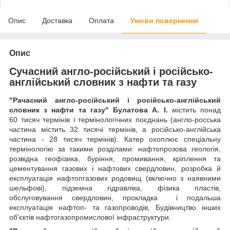
Опис
Доставка
Оплата
Умови повернення
Опис
Сучасний англо-російський і російсько-
англійський словник з нафти та газу
"Рачасний англо-російський і російсько-англійський
словник з нафти та газу" Булатова А. І.
містить понад
60 тисяч термінів і термінологічних поєднань (англо-росська
частина містить 32 тисячі термінів, а російсько-англійська
частина
-
28 тисяч термінів). Катер охоплює спеціальну
термінологію за такими розділами: нафтопрозова геологія,
розвідна геофізика, буріння, промивання, кріплення та
цементування газових і нафтових свердловин, розробка й
експлуатація нафтопгазових родовищ (включно з наявними
шельфові), підземна гідравліка, фізика пластів,
обслуговування свердловин, прокладка і подальша
експлуатація нафтоп- та газопроводів, Будівництво інших
об'єктів нафтогазопромислової інфраструктури.