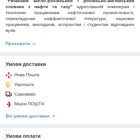
"Рачасний англо-російський і російсько-англійський
словник з нафти та газу"
адресований інженерам і
технічним працівникам нафтогазової промисловості,
перекладачам наффактозової літератури, наукових
працівників, викладачів, аспірантам і студентам відповідних
вузів.
Приховати
Умови доставки
Нова Пошта
Укрпошта
Самовивіз
Meest ПОШТА
Всі умови доставки
Умови оплати